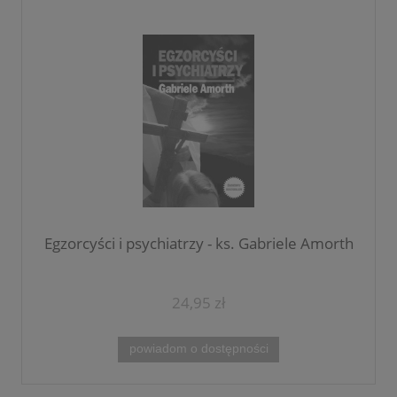
Egzorcyści i psychiatrzy - ks. Gabriele Amorth
24,95 zł
powiadom o dostępności