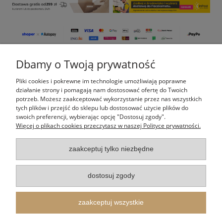
Dbamy o Twoją prywatność
Pomoc
Pliki cookies i pokrewne im technologie umożliwiają poprawne
Moje konto
działanie strony i pomagają nam dostosować ofertę do Twoich
potrzeb. Możesz zaakceptować wykorzystanie przez nas wszystkich
tych plików i przejść do sklepu lub dostosować użycie plików do
Płatności i dostawa
swoich preferencji, wybierając opcję "Dostosuj zgody".
Więcej o plikach cookies przeczytasz w naszej Polityce prywatności.
Informacje
zaakceptuj tylko niezbędne
O nas
dostosuj zgody
Indeks kategorii
zaakceptuj wszystkie
Itertus Piotr Cieślik
| Kalinowa 14, 43-340 Kozy, woj. śląskie | E-mail: