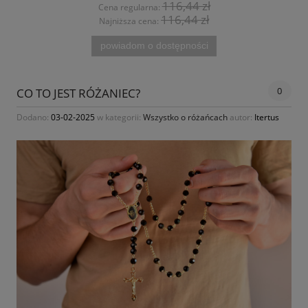
12,97 zł
Cena regularna:
3,38 zł
Najniższa cena:
do koszyka
0
CO TO JEST RÓŻANIEC?
Dodano:
03-02-2025
w kategorii:
Wszystko o różańcach
autor:
Itertus