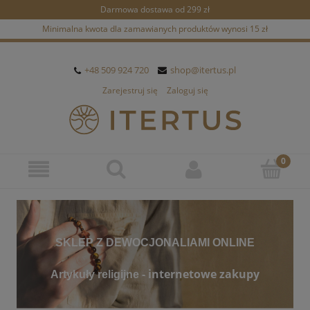
Darmowa dostawa od 299 zł
Minimalna kwota dla zamawianych produktów wynosi 15 zł
+48 509 924 720
shop@itertus.pl
Zarejestruj się
Zaloguj się
SKLEP Z DEWOCJONALIAMI ONLINE
internetowe zakupy
Artykuły religijne -