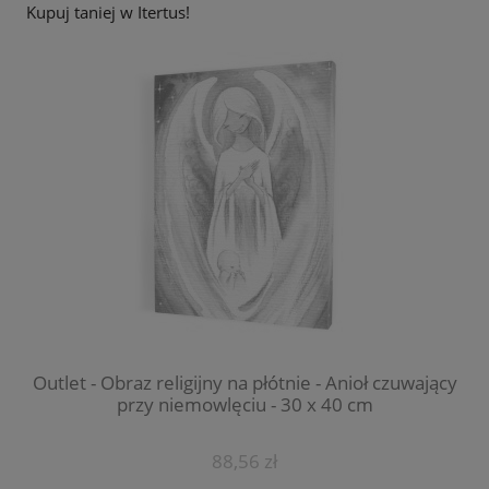
Kupuj taniej w Itertus!
ący
OUTLET - Książka - Kobieta w pełni szczęśliwa - s.
Anna Maria Pudełko AP
9,59 zł