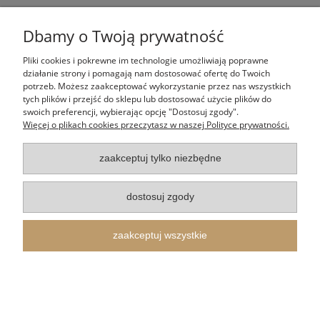
Artykuły religijne
i
dewocjonalia
to w dużej części
delikatne przedmioty, dlatego zapewniamy Cię o
Dbamy o Twoją prywatność
starannym i bezpiecznym pakowaniu paczki.
Większość zamówień wysyłamy już w ciągu 24 h i
Pliki cookies i pokrewne im technologie umożliwiają poprawne
pozostajemy w kontakcie, informując Cię o etapach
działanie strony i pomagają nam dostosować ofertę do Twoich
potrzeb. Możesz zaakceptować wykorzystanie przez nas wszystkich
realizacji. Oferujemy wysyłkę za pośrednictwem firm
tych plików i przejść do sklepu lub dostosować użycie plików do
kurierskich, oraz do wybranych przez Ciebie punktów
swoich preferencji, wybierając opcję "Dostosuj zgody".
odbioru takich jak paczkomaty Inpost. Dzięki temu
Więcej o plikach cookies przeczytasz w naszej Polityce prywatności.
odbierzesz swoje zamówienie tak jak Ci wygodnie.
zaakceptuj tylko niezbędne
dostosuj zgody
zaakceptuj wszystkie