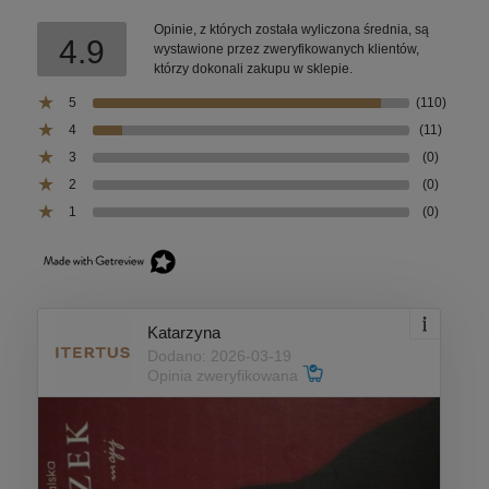
Opinie, z których została wyliczona średnia, są
4.9
wystawione przez zweryfikowanych klientów,
którzy dokonali zakupu w sklepie.
5
(110)
4
(11)
3
(0)
2
(0)
1
(0)
Katarzyna
Dodano: 2026-03-19
Opinia zweryfikowana