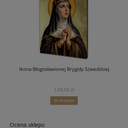
Bransoletka różaniec - Damska - Kolor różowy -
Medaliki św. Benedykta
20,00 zł
do koszyka
Ocena sklepu