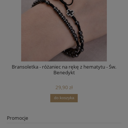
.
Ikona Matka Boża rozwiązująca węzły - Różne
formaty - Deska lipowa
139,00 zł
do koszyka
Promocje