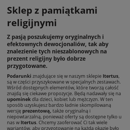
Sklep z pamiątkami
religijnymi
Z pasją poszukujemy oryginalnych i
efektownych
dewocjonaliów
, tak aby
znalezienie tych nieszablonowych na
prezent religijny
było dobrze
przygotowane.
Podarunki
znajdujące się w naszym sklepie
Itertus
,
są w części przyszykowane w specjalnych zestawach.
Wśród dostępnych elementów, które tworzą całość
znajdą się ciekawe propozycje. Będą nadawały się na
upominek
dla dzieci, kobiet lub mężczyzn. W ten
sposób uzyskujesz bardzo ładnie skompilowaną
wersję
prezentową,
także oryginalną i
niepowtarzalną, ponieważ oferty są dostępne tylko u
nas w
Itertus
. Chcemy zaoferować Ci tak wiele
wariantów, aby przygotowanie na każdą okazję było