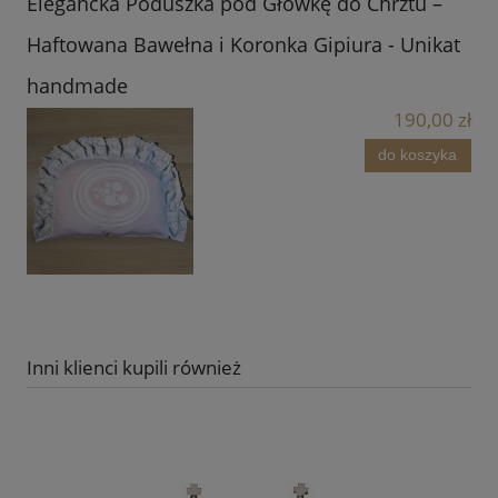
Elegancka Poduszka pod Główkę do Chrztu –
Haftowana Bawełna i Koronka Gipiura - Unikat
handmade
190,00 zł
do koszyka
Inni klienci kupili również