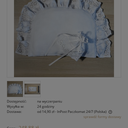
Dostępność:
na wyczerpaniu
Wysyłka w:
24 godziny
Dostawa:
od 14,90 zł
- InPost Paczkomat 24/7
(Polska)
sprawdź formy dostawy
Cena nie zawiera ewentualnych kosztów płatności
248,88 zł