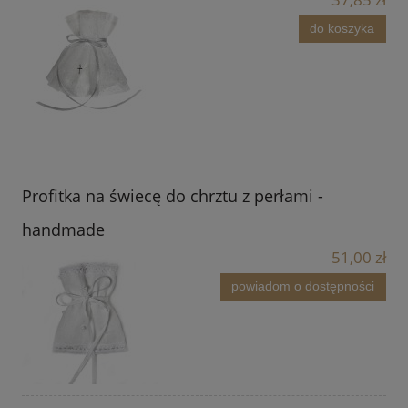
do koszyka
Profitka na świecę do chrztu z perłami -
handmade
51,00 zł
powiadom o dostępności