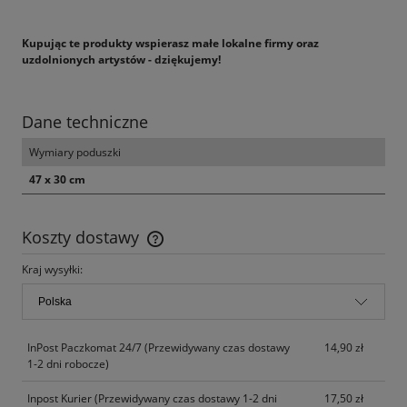
Kupując te produkty wspierasz małe lokalne firmy oraz
uzdolnionych artystów - dziękujemy!
Dane techniczne
Wymiary poduszki
47 x 30 cm
Koszty dostawy
Cena nie zawiera ewentualnych kosztów płatności
Kraj wysyłki:
InPost Paczkomat 24/7
(Przewidywany czas dostawy
14,90 zł
1-2 dni robocze)
Inpost Kurier
(Przewidywany czas dostawy 1-2 dni
17,50 zł