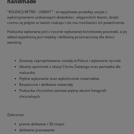
handmade
"KOLEKCJI RETRO - UNIKAT" - to wyjątkowe produkty uszyte z
wykorzystaniem unikatowych dodatków i eleganckich tkanin, dzięki
czemu są jedyne w swoim rodzaju i nie ma możliwości ich powtórzenia.
Poduszka wykonana jest z ręcznie wykonanej koronkowej poszewki, a jej
wkład wypełniony jest miękką i delikatną przeznaczoną dla dzieci
watoliną.
Zestawy zaprojektowane zostały w Polsce i wykonane ręcznie
Idealny upominek z okazji Chrztu Świętego oraz pamiątka dla
maluszka
Piękne wykonanie oraz wykończenie materiałów
Bezpieczne i delikatne materiały
Poduszka chrzcielna stanowi piękny akcent fotografii
chrzcielnych.
Zalecenia:
pranie delikatne / 30 stopni
delikatne prasowanie