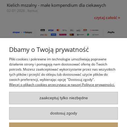
Kielich mszalny - małe kompendium dla ciekawych
02-01-2026 , Itertus
czytaj całość »
Dbamy o Twoją prywatność
Pomoc
Pliki cookies i pokrewne im technologie umożliwiają poprawne
Moje konto
działanie strony i pomagają nam dostosować ofertę do Twoich
potrzeb. Możesz zaakceptować wykorzystanie przez nas wszystkich
tych plików i przejść do sklepu lub dostosować użycie plików do
Płatności i dostawa
swoich preferencji, wybierając opcję "Dostosuj zgody".
Więcej o plikach cookies przeczytasz w naszej Polityce prywatności.
Informacje
zaakceptuj tylko niezbędne
O nas
dostosuj zgody
Indeks kategorii