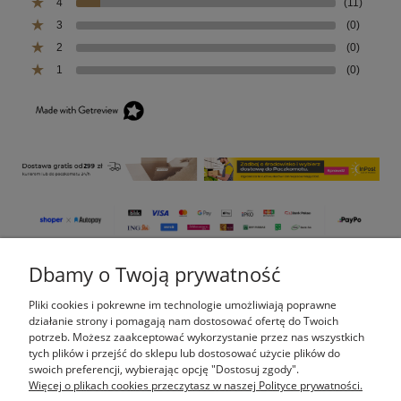
4
(11)
3
(0)
2
(0)
1
(0)
Dbamy o Twoją prywatność
Pomoc
Pliki cookies i pokrewne im technologie umożliwiają poprawne
Moje konto
działanie strony i pomagają nam dostosować ofertę do Twoich
potrzeb. Możesz zaakceptować wykorzystanie przez nas wszystkich
tych plików i przejść do sklepu lub dostosować użycie plików do
Płatności i dostawa
swoich preferencji, wybierając opcję "Dostosuj zgody".
Więcej o plikach cookies przeczytasz w naszej Polityce prywatności.