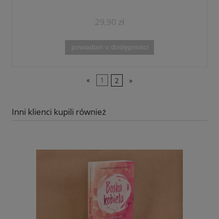
29,90 zł
powiadom o dostępności
«
1
2
»
Inni klienci kupili również