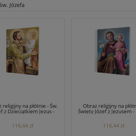
św. Józefa
 religijny na płótnie - Św.
Obraz religijny na płótn
f z Dzieciątkiem Jezus -
Święty Józef z Jezusem -
różne formaty
formaty
116,44 zł
116,44 zł