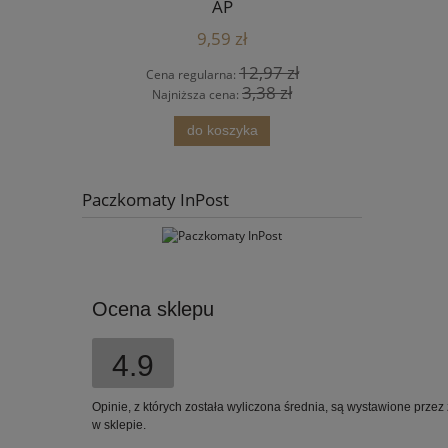
AP
9,59 zł
4 zł
12,97 zł
Cena regularna:
Cena
 zł
3,38 zł
Najniższa cena:
Najn
ści
do koszyka
Paczkomaty InPost
Ocena sklepu
4.9
Opinie, z których została wyliczona średnia, są wystawione przez
w sklepie.