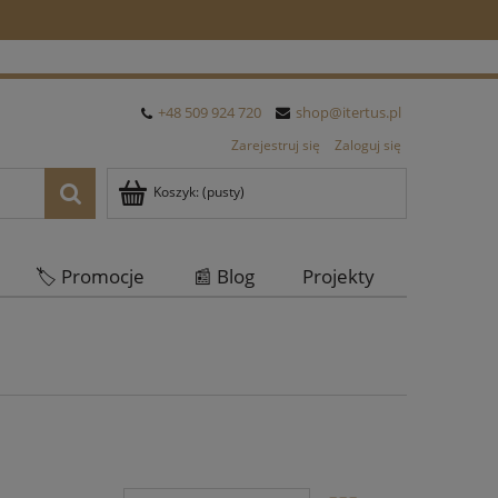
+48 509 924 720
shop@itertus.pl
Zarejestruj się
Zaloguj się
Koszyk:
(pusty)
🏷️ Promocje
📰 Blog
Projekty
Oferta Hurtowa