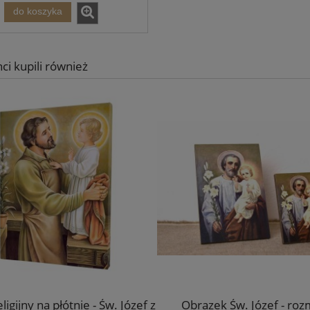
do koszyka
nci kupili również
ligijny na płótnie - Św. Józef z
Obrazek Św. Józef - roz