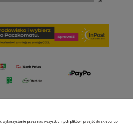
(0)
s
Indeks kategorii
wykorzystanie przez nas wszystkich tych plików i przejść do sklepu lub
rmie
Leksykon