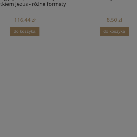
ątkiem Jezus - różne formaty
116,44 zł
8,50 zł
do koszyka
do koszyka
a Pawła II - 40 x 50 cm -
Poduszka dla dziecka, Mały Ksi
OUTLET