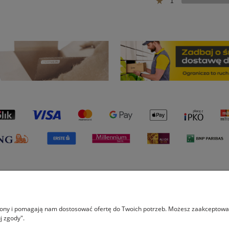
1
Płatności i dostawa
Informacje
O na
trony i pomagają nam dostosować ofertę do Twoich potrzeb. Możesz zaakceptować 
Formy płatności
Polityka prywatności
O fi
j zgody".