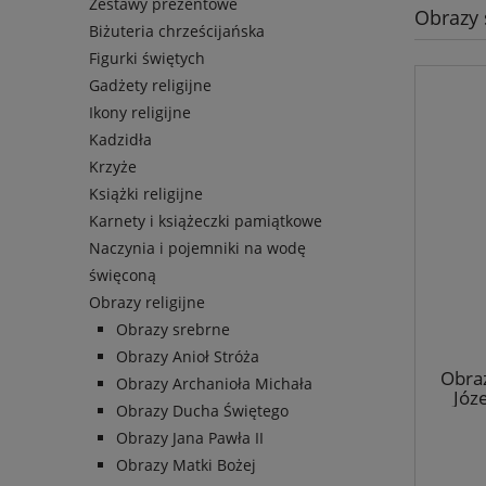
Zestawy prezentowe
Obrazy 
Biżuteria chrześcijańska
Figurki świętych
Gadżety religijne
Ikony religijne
Kadzidła
Krzyże
Książki religijne
Karnety i książeczki pamiątkowe
Naczynia i pojemniki na wodę
święconą
Obrazy religijne
Obrazy srebrne
Obrazy Anioł Stróża
Obraz
Obrazy Archanioła Michała
Józe
Obrazy Ducha Świętego
Obrazy Jana Pawła II
Obrazy Matki Bożej