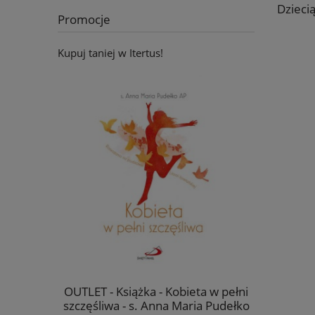
Dzieci
Promocje
Kupuj taniej w Itertus!
a płótnie -
OUTLET - Książka - Kobieta w pełni
Ikona Jan
mowlęciu -
szczęśliwa - s. Anna Maria Pudełko