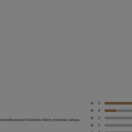
680,00 zł
36,00 zł
860,00 zł
49,20 zł
 regularna:
Cena regularna:
860,00 zł
49,20 zł
iższa cena:
Najniższa cena:
do koszyka
do koszyka
5
4
3
 zweryfikowanych klientów, którzy dokonali zakupu
2