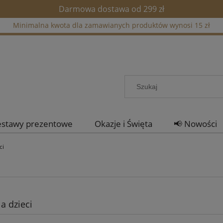
Darmowa dostawa od 299 zł
Minimalna kwota dla zamawianych produktów wynosi 15 zł
estawy prezentowe
Okazje i Święta
📢 Nowości
ci
a dzieci