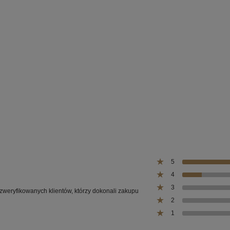
680,00 zł
36,00 zł
860,00 zł
49
Cena regularna:
Cena regularna:
860,00 zł
49
Najniższa cena:
Najniższa cena:
do koszyka
do koszyk
5
4
3
 zweryfikowanych klientów, którzy dokonali zakupu
2
1