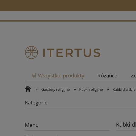
🛒 Wszystkie produkty
Różańce
Z
»
»
»
Gadżety religijne
Kubki religijne
Kubki dla dzie
Kategorie
Kubki dl
Menu