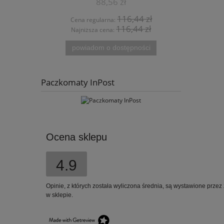
88,56 zł
9,59 zł
116,44 zł
12,97 zł
larna:
Cena regularna:
116,44 zł
3,38 zł
 cena:
Najniższa cena:
m o dostępności
do koszyka
Paczkomaty InPost
Ocena sklepu
4.9
Opinie, z których została wyliczona średnia, są wystawione przez
w sklepie.