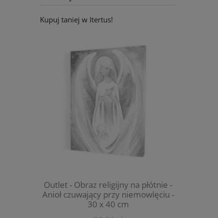
Kupuj taniej w Itertus!
religijny na płótnie -
OUTLET - Książka - Kobieta w pełni
y przy niemowlęciu -
szczęśliwa - s. Anna Maria Pudełko
 x 40 cm
AP