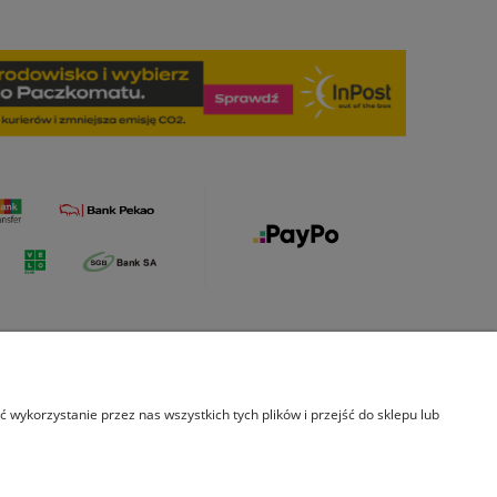
s
Indeks kategorii
wykorzystanie przez nas wszystkich tych plików i przejść do sklepu lub
rmie
Leksykon
ekty
łpraca