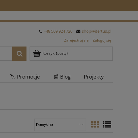
+48 509 924 720
shop@itertus.pl
Zarejestruj się
Zaloguj się
Koszyk:
(pusty)
🏷️ Promocje
📰 Blog
Projekty
Oferta Hurtowa