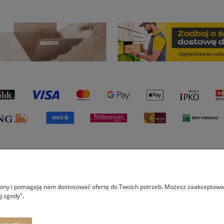
Płatności i dostawa
Informacje
O na
trony i pomagają nam dostosować ofertę do Twoich potrzeb. Możesz zaakceptować 
Formy płatności
Polityka prywatności
O fi
j zgody".
Czas i koszt realizacji zamówienia
Proj
Wspó