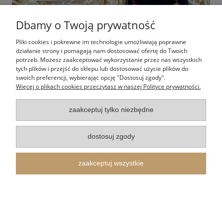
Dbamy o Twoją prywatność
Pliki cookies i pokrewne im technologie umożliwiają poprawne
działanie strony i pomagają nam dostosować ofertę do Twoich
Nasze doświadczenie w branży sakralnej pokazuje, że
potrzeb. Możesz zaakceptować wykorzystanie przez nas wszystkich
w roli podziękowań najlepiej sprawdzają się
tych plików i przejść do sklepu lub dostosować użycie plików do
rozwiązania balansujące między funkcjonalnością a
swoich preferencji, wybierając opcję "Dostosuj zgody".
symboliką.
Doskonałym wyborem są
Więcej o plikach cookies przeczytasz w naszej Polityce prywatności.
skomponowane przez nas boxy prezentowe dla
księdza
, które stanowią gotową, niezwykle
zaakceptuj tylko niezbędne
estetyczną kompozycję upominkową. Jeśli szukasz
mniejszego, ale równie wymownego gestu, świetnym
rozwiązaniem jest zestaw obejmujący brelok i
dostosuj zgody
długopis z wizerunkiem św. Krzysztofa – patrona
podróżnych i kierowców. To przedmioty, których
duchowny będzie używał w codziennym
zaakceptuj wszystkie
funkcjonowaniu, a jednocześnie miła niespodzianka,
która przypomina o wdzięczności wiernych przy
każdym spojrzeniu na klucze czy podczas pracy przy
biurku. Wybierając takie zestawy, masz pewność, że
podarunek będzie nie tylko elegancki, ale przede
wszystkim autentycznie przydatny i inspirujący w