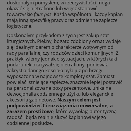
doskonałym pomysłem, w rzeczywistości mogą
okazać się nietrafione lub wręcz stanowić
towarzyskie
faux pas
. Każda wspólnota i każdy kapłan
mają inną specyfikę pracy oraz odmienne zaplecze
logistyczne.
Doskonałym przykładem z życia jest zakup szat
liturgicznych. Piękny, bogato zdobiony ornat wydaje
się idealnym darem o charakterze wotywnym od
rady parafialnej czy rodziców dzieci komunijnych. Z
praktyki wiemy jednak o sytuacjach, w których taki
podarunek okazywał się nietrafiony, ponieważ
zakrystia danego kościoła była już po brzegi
wyposażona w najnowsze komplety szat. Zamiast
powielać istniejące zaplecze, znacznie lepiej postawić
na personalizowane boxy prezentowe, unikalne
dewocjonalia codziennego użytku lub eleganckie
akcesoria gabinetowe.
Naszym celem jest
podpowiedzieć Ci rozwiązania uniwersalne,
a
zarazem prestiżowe
, które wywołają autentyczną
radość i będą realnie służyć kapłanowi w jego
codziennej posłudze.