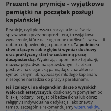
Prezent na prymicje – wyjątkowe
pamiątki na początek posługi
kapłańskiej
Prymicje, czyli pierwsza uroczysta Msza święta
sprawowana przez neoprezbitera, to wyjątkowe
wydarzenie, które daje ogromne możliwości w kwestii
doboru odpowiedniego podarunku.
Ta podniosła
chwila łączy w sobie głęboki wymiar duchowy
oraz praktyczny start w codzienną pracę
duszpasterską.
Wybierając upominek z tej okazji,
możesz pójść dwiema sprawdzonymi ścieżkami:
postawić na elegancką pamiątkę o charakterze
symbolicznym lub wyposażyć młodego kapłana w
niezbędne narzędzia do pracy z parafianami.
Jeśli zależy Ci na eleganckim darze o wysokich
walorach estetycznych
, doskonałym pomysłem od
bliskiej rodziny i przyjaciół będzie ikona lub obraz
religijny z indywidualną dedykacją. Jako znawcy
tematu szczególnie rekomendujemy
wizerunek św.