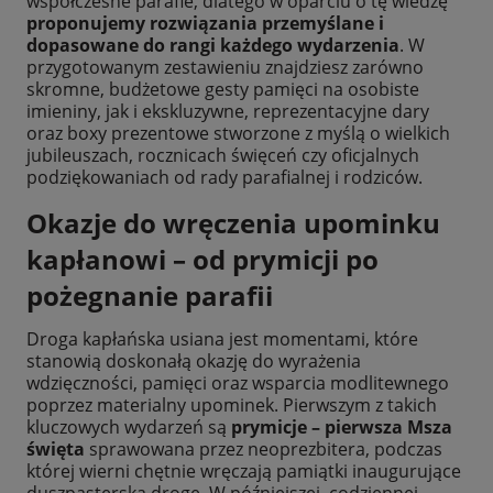
współczesne parafie, dlatego w oparciu o tę wiedzę
proponujemy rozwiązania przemyślane i
dopasowane do rangi każdego wydarzenia
. W
przygotowanym zestawieniu znajdziesz zarówno
skromne, budżetowe gesty pamięci na osobiste
imieniny, jak i ekskluzywne, reprezentacyjne dary
oraz boxy prezentowe stworzone z myślą o wielkich
jubileuszach, rocznicach święceń czy oficjalnych
podziękowaniach od rady parafialnej i rodziców.
Okazje do wręczenia upominku
kapłanowi – od prymicji po
pożegnanie parafii
Droga kapłańska usiana jest momentami, które
stanowią doskonałą okazję do wyrażenia
wdzięczności, pamięci oraz wsparcia modlitewnego
poprzez materialny upominek. Pierwszym z takich
kluczowych wydarzeń są
prymicje – pierwsza Msza
święta
sprawowana przez neoprezbitera, podczas
której wierni chętnie wręczają pamiątki inaugurujące
duszpasterską drogę. W późniejszej, codziennej