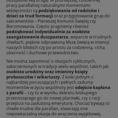
pracy parafialnej naturalnymi momentami
wdzięczności są
podziękowania od rodziców i
dzieci za trud formacji
oraz przygotowanie grup do
sakramentów – Pierwszej Komunii Świętej czy
Bierzmowania. Często pragniemy również
podziękować indywidualnie za
osobiste
zaangażowanie duszpasterza
, wsparcie w trudnych
chwilach, pięknie odprawioną Mszę świętą w intencji
naszych bliskich czy po prostu za codzienną, cichą
obecność i duchowe przewodnictwo.
Nie można zapominać o okazjach cyklicznych,
zakorzenionych w tradycji wielu wspólnot, takich jak
osobiste urodziny oraz imieniny księży
proboszczów i wikariuszy
. Z kolei jednym z
najbardziej poruszających i pełnych zadumy
momentów w życiu wspólnoty jest
odejście kapłana
z parafii
– czy to w wyniku dekretu biskupiego
przenoszącego go do nowej placówki, czy z racji
przejścia na zasłużoną emeryturę. Chociaż bywają to
chwile trudne dla parafian, stwarzają one
niepowtarzalną okazję do wręczenia wyjątkowej,