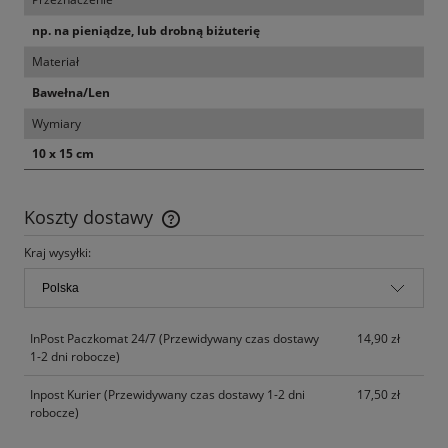
np. na pieniądze, lub drobną biżuterię
Materiał
Bawełna/Len
Wymiary
10 x 15 cm
Koszty dostawy
Cena nie zawiera ewentualnych kosztów płatności
Kraj wysyłki:
InPost Paczkomat 24/7
(Przewidywany czas dostawy
14,90 zł
1-2 dni robocze)
Inpost Kurier
(Przewidywany czas dostawy 1-2 dni
17,50 zł
robocze)