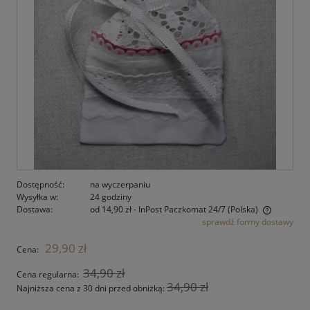
Dostępność:
na wyczerpaniu
Wysyłka w:
24 godziny
Dostawa:
od 14,90 zł
- InPost Paczkomat 24/7
(Polska)
sprawdź formy dostawy
Cena nie zawiera ewentualnych kosztów płatności
29,90 zł
Cena:
34,90 zł
Cena regularna:
34,90 zł
Najniższa cena z 30 dni przed obniżką: