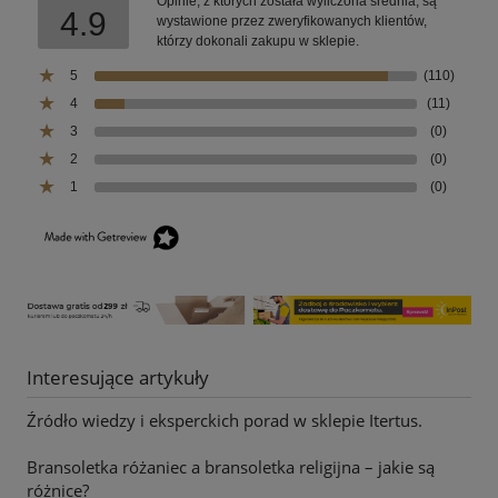
Opinie, z których została wyliczona średnia, są
4.9
wystawione przez zweryfikowanych klientów,
którzy dokonali zakupu w sklepie.
5
(110)
4
(11)
3
(0)
2
(0)
1
(0)
Interesujące artykuły
Źródło wiedzy i eksperckich porad w sklepie Itertus.
Bransoletka różaniec a bransoletka religijna – jakie są
różnice?