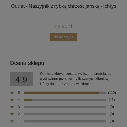
Outlet - Naszyjnik z rybką chrześcijańską - Ichtys
44,90 zł
do koszyka
Ocena sklepu
Opinie, z których została wyliczona średnia, są
4.9
wystawione przez zweryfikowanych klientów,
którzy dokonali zakupu w sklepie.
5
(110)
4
(11)
3
(0)
2
(0)
1
(0)