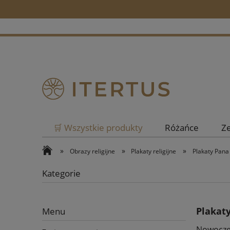
🛒 Wszystkie produkty
Różańce
Z
»
»
»
Obrazy religijne
Plakaty religijne
Plakaty Pana
Kategorie
Plakaty
Menu
Nowoczes