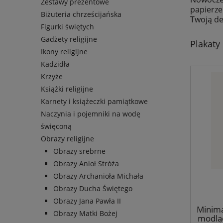
Zestawy prezentowe
papierze
Biżuteria chrześcijańska
Twoją de
Figurki świętych
Gadżety religijne
Plakaty
Ikony religijne
Kadzidła
Krzyże
Książki religijne
Karnety i książeczki pamiątkowe
Naczynia i pojemniki na wodę
święconą
Obrazy religijne
Obrazy srebrne
Obrazy Anioł Stróża
Obrazy Archanioła Michała
Obrazy Ducha Świętego
Obrazy Jana Pawła II
Minima
Obrazy Matki Bożej
modląc