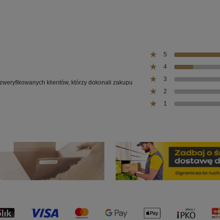
5
4
3
 zweryfikowanych klientów, którzy dokonali zakupu
2
1