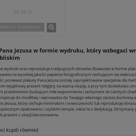
25,90 zł
iadom o dostępności
 Pana Jezusa w formie wydruku, który wzbogaci w
bliskim
 wydruki oraz reprodukcje tradycyjnych obrazów Zbawiciela w formie plakat
wane na wysokiej jakości papierze fotograficznym cechującym się większą tr
ć, ponieważ plakaty Pana Jezusa zostały zaprojektowane specjalnie dla Ite
kim wyjątkowy prezent religijny na ważną okazję, a przy tym dodatkowo umie
 przedmiotem budzącym miłe wspomnienia i sentyment do tamtych chwil. Po
 inspiruje do modlitwy i wprowadza do Twojego własnego zacisza duchową a
kic Jezusa, który cechuje minimalizm i nowoczesność lub reprodukcję obraz
ezpiecznym opakowaniu i szybkim tempie, także te z dedykacją. Otrzymany
b prezent z okazji bierzmowania.
nci kupili również