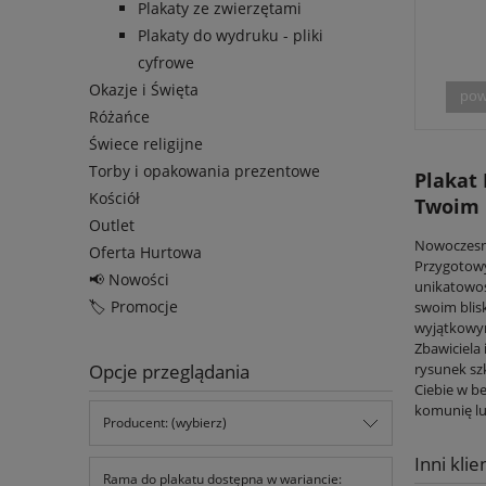
Plakaty ze zwierzętami
Plakaty do wydruku - pliki
cyfrowe
Okazje i Święta
pow
Różańce
Świece religijne
Torby i opakowania prezentowe
Plakat
Kościół
Twoim 
Outlet
Nowoczesne
Oferta Hurtowa
Przygotowy
📢 Nowości
unikatowoś
🏷️ Promocje
swoim blis
wyjątkowym
Zbawiciela
Opcje przeglądania
rysunek sz
Ciebie w b
komunię lu
Producent: (wybierz)
Inni klie
Rama do plakatu dostępna w wariancie: