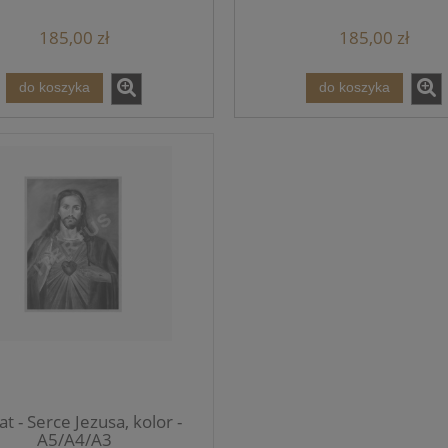
zent ślubny do nowego
ogrójcu - Prezent do n
domu - A2
mieszkania - A2
185,00 zł
185,00 zł
do koszyka
do koszyka
at - Serce Jezusa, kolor -
A5/A4/A3