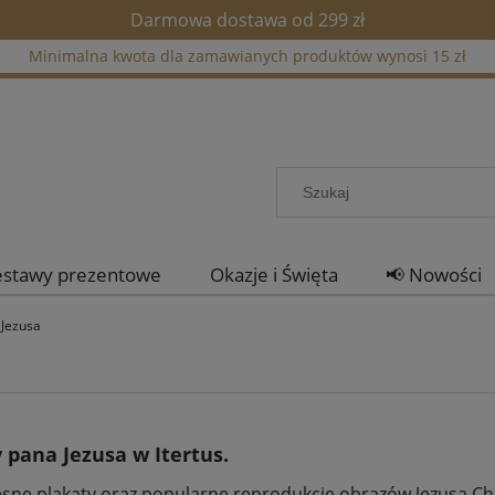
Darmowa dostawa od 299 zł
Minimalna kwota dla zamawianych produktów wynosi 15 zł
estawy prezentowe
Okazje i Święta
📢 Nowości
 Jezusa
 pana Jezusa w Itertus.
ne plakaty oraz popularne reprodukcje obrazów Jezusa Chr