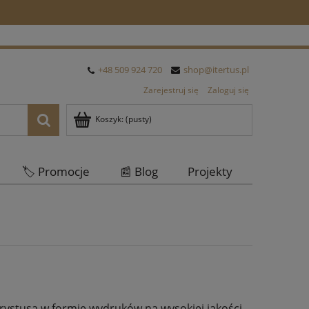
+48 509 924 720
shop@itertus.pl
Zarejestruj się
Zaloguj się
Koszyk:
(pusty)
🏷️ Promocje
📰 Blog
Projekty
Oferta Hurtowa
ystusa w formie wydruków na wysokiej jakości