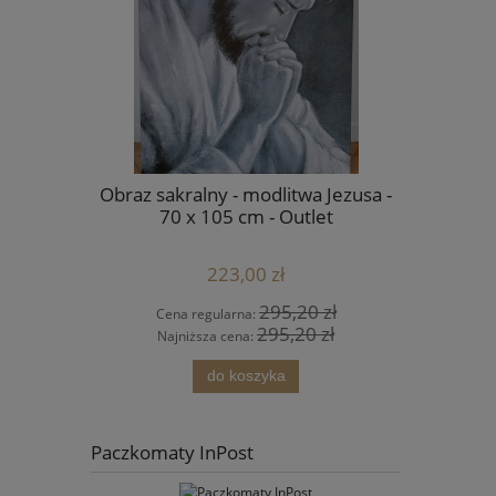
 - Piasek
Obraz sakralny - modlitwa Jezusa -
Zaproszen
T
70 x 105 cm - Outlet
świ
223,00 zł
 zł
295,20 zł
Cena regularna:
Cen
 zł
295,20 zł
Najniższa cena:
Naj
do koszyka
Paczkomaty InPost