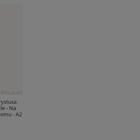
rystusa
le - Na
domu - A2