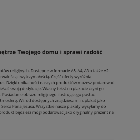
nętrze Twojego domu i sprawi radość
ów religijnych. Dostępne w formacie A5, A4, A3 a także A2.
wałością i wytrzymałością. Część oferty wyróżnia
rtus. Dzięki unikalności naszych produktów możesz podarować
ścić swoją dedykację. Własny tekst na plakacie czyni go
siadanie obrazu religijnego ilustrującego postać
tmosferę. Wśród dostępnych znajdziesz m.in. plakat jako
u Serca Pana Jezusa. Wszystkie nasze plakaty wysyłamy do
 produkt będziesz mógł podarować jako oryginalny prezent na