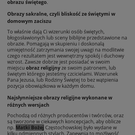
obrazu świętego
.
Obrazy sakralne, czyli bliskość ze świętymi w
domowym zaciszu
To właśnie dają Ci wizerunki osób świętych,
błogosławionych lub sceny biblijne przedstawione na
obrazie. Pomagają w skupieniu i doskonalą
umiejętność zatrzymania swojej uwagi na modlitwie
czego rezultatem jest wewnętrzny spokój i duchowy
wzrost. Zawsze dobrze jest posiadać w swoim
miejscu
obraz religijny
ze swoim patronem, lub
świętym którego jesteśmy czcicielami. Wizerunek
Pana Jezusa, lub Rodziny Świętej to bez wątpienia
pozycja obowiązkowa w każdym domu.
Najsłynniejsze obrazy religijne wykonane w
różnych wersjach
Pochodzą od różnych producentów i twórców, oraz
są tworzone w ciekawych koncepcjach, aby oblicze
np.
Matki Bożej
Częstochowskiej było wydane w
kilku odmiennych stylach. Zapewnia to możliwość