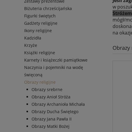
Jeśli za
Zestawy prezentowe
w poszuk
Biżuteria chrześcijańska
Stróżem
Figurki świętych
mógł/mog
Gadżety religijne
doskonal
Ikony religijne
na okazj
Kadzidła
Krzyże
Obrazy r
Książki religijne
Karnety i książeczki pamiątkowe
Naczynia i pojemniki na wodę
święconą
Obrazy religijne
Obrazy srebrne
Obrazy Anioł Stróża
Obrazy Archanioła Michała
Obrazy Ducha Świętego
Obrazy Jana Pawła II
Obrazy Matki Bożej