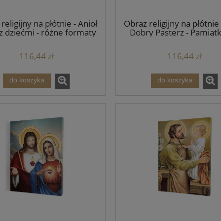
religijny na płótnie - Anioł
Obraz religijny na płótnie 
 z dziećmi - różne formaty
Dobry Pasterz - Pamiątk
księdza - różne form
116,44 zł
116,44 zł
do koszyka
do koszyka