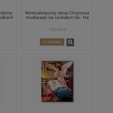
rebrny
Minimalistyczny obraz Chrystusa
iołkiem
modlącego się na białym tle - Na
 chrztu
prezent ślubny do nowego
domu - A2
185,00 zł
do koszyka