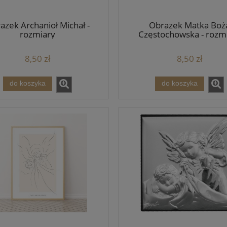
680,00 zł
36,00 zł
azek Archanioł Michał -
Obrazek Matka Boż
rozmiary
Częstochowska - rozm
860,00 zł
49,20 zł
 regularna:
Cena regularna:
860,00 zł
49,20 zł
iższa cena:
Najniższa cena:
8,50 zł
8,50 zł
do koszyka
do koszyka
do koszyka
do koszyka