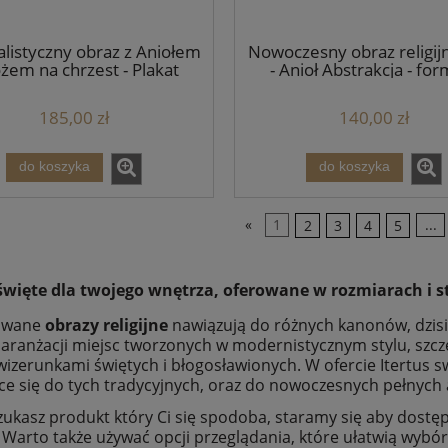
listyczny obraz z Aniołem
Nowoczesny obraz religijn
óżem na chrzest - Plakat
- Anioł Abstrakcja - fo
gijny w drewnianej ramie
sosnowej A2
185,00 zł
140,00 zł
do koszyka
do koszyka
«
1
2
3
4
5
...
święte dla twojego wnętrza, oferowane w rozmiarach i s
owane
obrazy religijne
nawiązują do różnych kanonów, dzisia
 aranżacji miejsc tworzonych w modernistycznym stylu, szcz
wizerunkami świętych i błogosławionych. W ofercie Itertus 
e się do tych tradycyjnych, oraz do nowoczesnych pełnych
ukasz produkt który Ci się spodoba, staramy się aby dostęp
 Warto także używać opcji przeglądania, które ułatwią wyb