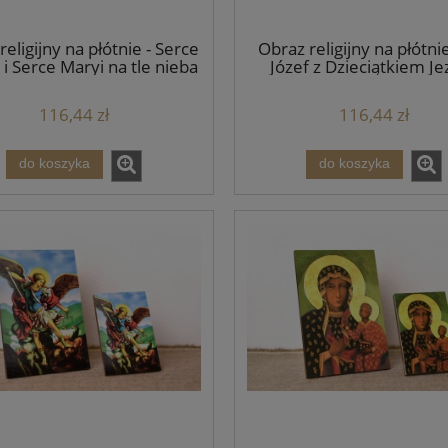
religijny na płótnie - Serce
Obraz religijny na płótnie
 i Serce Maryi na tle nieba
Józef z Dzieciątkiem Je
- różne formaty
różne formaty
116,44 zł
116,44 zł
do koszyka
do koszyka
a Pawła II - 40 x 50 cm -
Poduszka dla dziecka, Mały Ksi
OUTLET