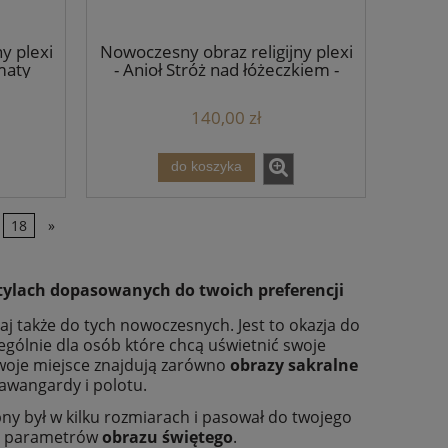
y plexi
Nowoczesny obraz religijny plexi
rmaty
- Anioł Stróż nad łóżeczkiem -
formaty
140,00 zł
do koszyka
18
»
tylach dopasowanych do twoich preferencji
j także do tych nowoczesnych. Jest to okazja do
ególnie dla osób które chcą uświetnić swoje
swoje miejsce znajdują zarówno
obrazy sakralne
 awangardy i polotu.
ny był w kilku rozmiarach i pasował do twojego
ór parametrów
obrazu świętego
.