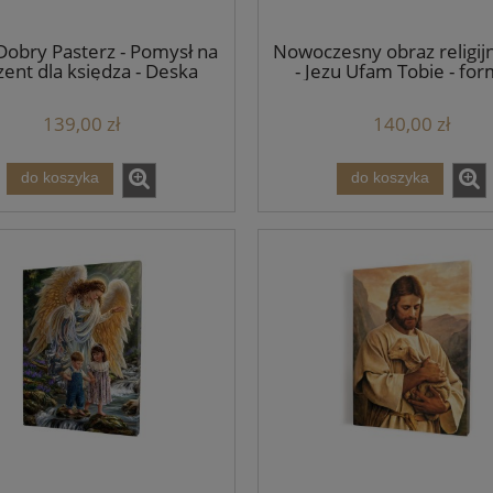
Dobry Pasterz - Pomysł na
Nowoczesny obraz religijn
ent dla księdza - Deska
- Jezu Ufam Tobie - fo
lipowa - Rozmiary
139,00 zł
140,00 zł
do koszyka
do koszyka