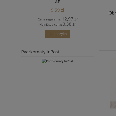
AP
9,59 zł
Obr
4 zł
12,97 zł
Cena regularna:
Cena
 zł
3,38 zł
Najniższa cena:
Najn
ści
do koszyka
Paczkomaty InPost