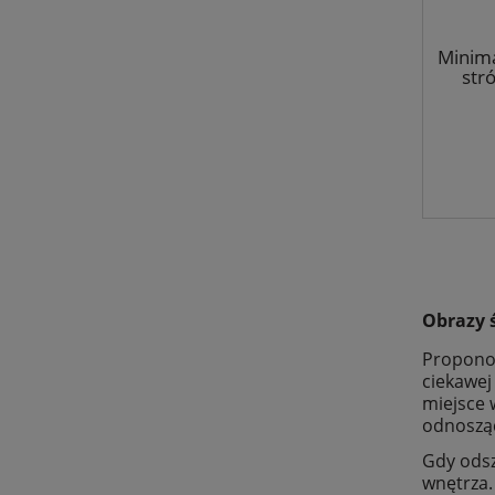
Minima
str
reli
Obrazy 
Propon
ciekawej
miejsce 
odnosząc
Gdy odsz
wnętrza.