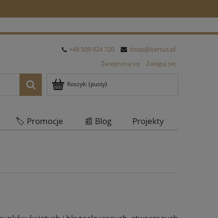
+48 509 924 720
shop@itertus.pl
Zarejestruj się
Zaloguj się
Koszyk:
(pusty)
🏷️ Promocje
📰 Blog
Projekty
Oferta Hurtowa