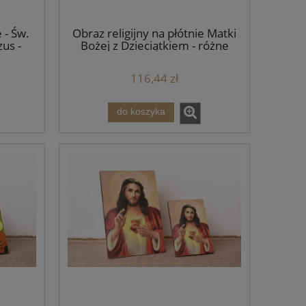
 - Św.
Obraz religijny na płótnie Matki
zus -
Bożej z Dzieciątkiem - różne
formaty
116,44 zł
do koszyka
ążę
Poduszka dla dzieci - Aniołek z
Książka - Żyję! 
misiem
pok