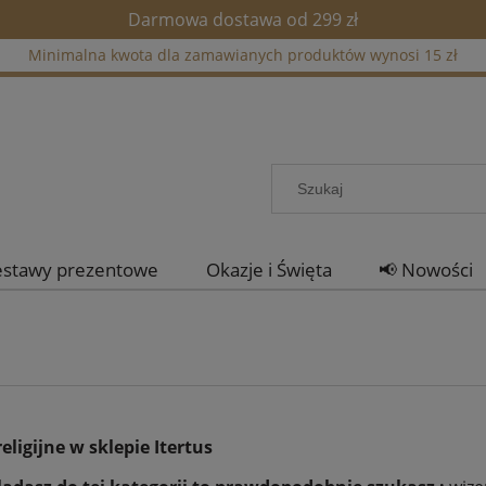
Darmowa dostawa od 299 zł
Minimalna kwota dla zamawianych produktów wynosi 15 zł
estawy prezentowe
Okazje i Święta
📢 Nowości
eligijne w sklepie Itertus