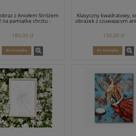
obraz z Aniołem Stróżem
Klasyczny kwadratowy, s
 na pamiątkę chrztu -
obrazek z czuwającym an
drewniana rama i
przy dziecku na pamiątkę
minimalistyczny styl
- 11 x 11 cm
185,00 zł
130,00 zł
do koszyka
do koszyka