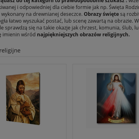
glądasz do tej kategorii to prawdopodobnie szukasz :
wize
iwanej i odpowiedniej dla ciebie formie jak np. Święta Rodzi
wykonany na drewnianej deseczce.
Obrazy święte
są rozbi
ła łatwo wyszukać postać, lub scenę zawartą na obrazie. W
e sprawdzą się na takie okazje jak chrzest, komunia, ślub, 
ę imienin wśród
najpiękniejszych obrazów religijnych.
eligijne