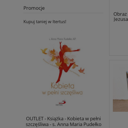
Promocje
Obraz 
Jezusa
Kupuj taniej w Itertus!
a płótnie -
OUTLET - Książka - Kobieta w pełni
Ikona Jan
mowlęciu -
szczęśliwa - s. Anna Maria Pudełko