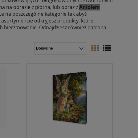
runków świętych i błogosławionych, stworzonych
na na obrazie z płótna, lub obraz z
Aniołem
te na poszczególne kategorie tak abyś
 asortymencie odkryjesz produkty, które
lub bierzmowanie. Odnajdziesz również patrona