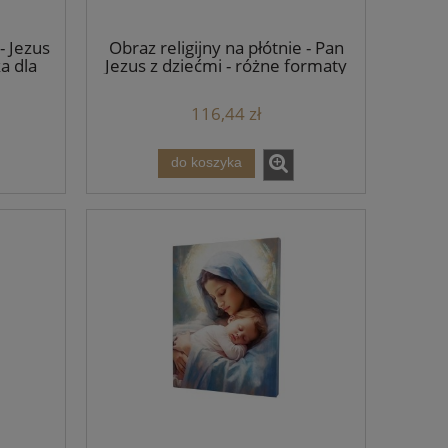
- Jezus
Obraz religijny na płótnie - Pan
a dla
Jezus z dziećmi - różne formaty
aty
116,44 zł
do koszyka