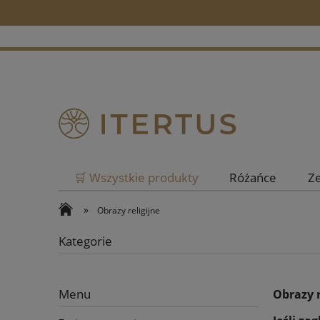
🛒 Wszystkie produkty
Różańce
Z
»
Obrazy religijne
Kategorie
Menu
Obrazy r