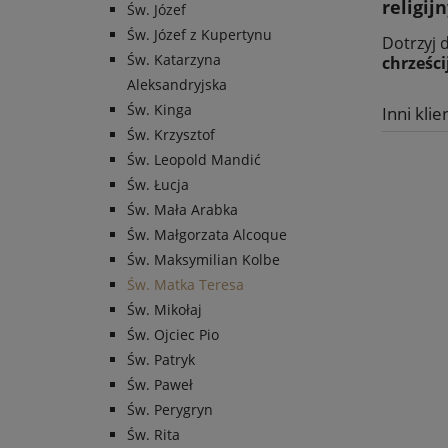
religij
Św. Józef
Św. Józef z Kupertynu
Dotrzyj 
Św. Katarzyna
chrześci
Aleksandryjska
Św. Kinga
Inni klie
Św. Krzysztof
Św. Leopold Mandić
Św. Łucja
Św. Mała Arabka
Św. Małgorzata Alcoque
Św. Maksymilian Kolbe
Św. Matka Teresa
Św. Mikołaj
Św. Ojciec Pio
Św. Patryk
Św. Paweł
Św. Perygryn
Św. Rita