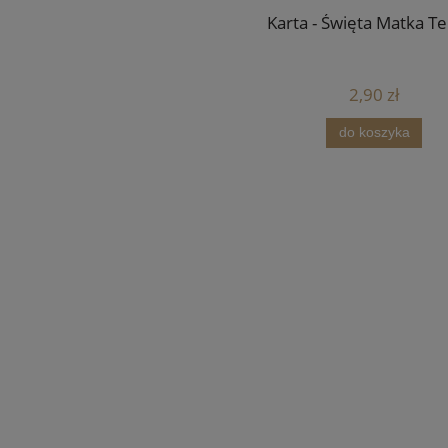
Karta - Święta Matka T
2,90 zł
do koszyka