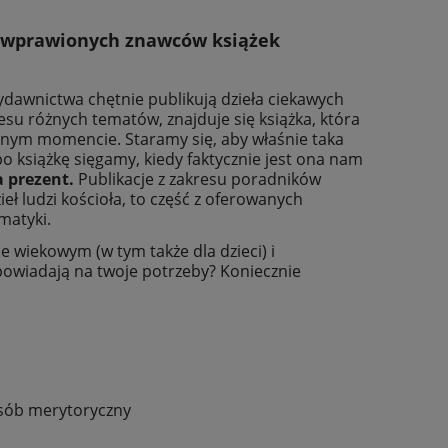
 i wprawionych znawców książek
ydawnictwa chętnie publikują dzieła ciekawych
su różnych tematów, znajduje się książka, która
anym momencie. Staramy się, aby właśnie taka
o książkę sięgamy, kiedy faktycznie jest ona nam
a prezent.
Publikacje z zakresu poradników
eł ludzi kościoła, to część z oferowanych
ematyki.
e wiekowym (w tym także dla dzieci) i
owiadają na twoje potrzeby? Koniecznie
osób merytoryczny