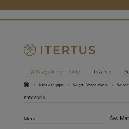
🛒 Wszystkie produkty
Różańce
Z
»
»
»
Książki religijne
Święci i Błogosławieni
Św. Ma
Kategorie
Św. Mat
Menu