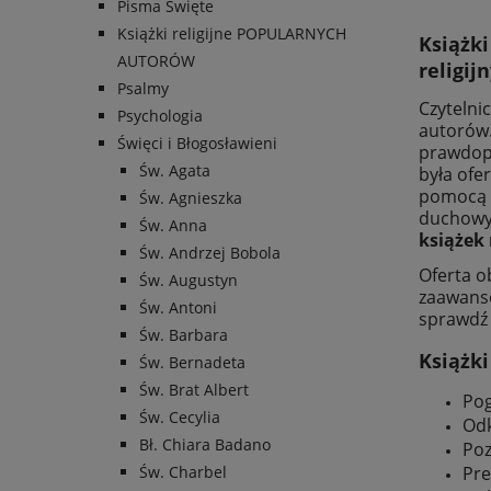
Pisma Święte
Książki religijne POPULARNYCH
Książk
AUTORÓW
religij
Psalmy
Czytelni
Psychologia
autorów.
Święci i Błogosławieni
prawdopo
Św. Agata
była ofe
pomocą w
Św. Agnieszka
duchowyc
Św. Anna
książek 
Św. Andrzej Bobola
Oferta o
Św. Augustyn
zaawans
Św. Antoni
sprawdź
Św. Barbara
Książki
Św. Bernadeta
Św. Brat Albert
Pog
Św. Cecylia
Odk
Bł. Chiara Badano
Poz
Św. Charbel
Pre