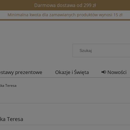
Darmowa dostawa od 299 zł
Minimalna kwota dla zamawianych produktów wynosi 15 zł
estawy prezentowe
Okazje i Święta
📢 Nowości
tka Teresa
ka Teresa