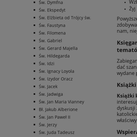
Wzb
Św. Dymfna
Żyj
Św. Ekspedyt
Św. Elżbieta od Trójcy św.
Powyższe
zdobywan
Św. Faustyna
nam, nie
Św. Filomena
Św. Gabriel
Księgar
Św. Gerard Majella
temat
Św. Hildegarda
Zabiegam
Św. Idzi
dać szan
Św. Ignacy Loyola
wydane p
Św. Izydor Oracz
Książki
Św. Jacek
Św. Jadwiga
Książki 
interesu
Św. Jan Maria Vianney
dyskusji
Bł. Jakub Alberione
katolick
Św. Jan Paweł II
właściwy
Św. Jerzy
Wspier
Św. Juda Tadeusz