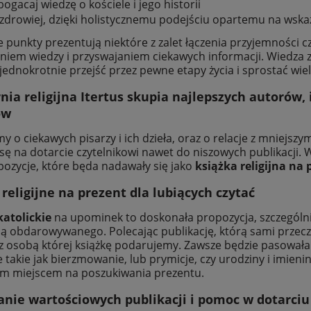
ogacaj wiedzę o kościele i jego historii
 zdrowiej, dzięki holistycznemu podejściu opartemu na wsk
 punkty prezentują niektóre z zalet łączenia przyjemności c
iem wiedzy i przyswajaniem ciekawych informacji. Wiedza 
jednokrotnie przejść przez pewne etapy życia i sprostać wie
nia religijna Itertus skupia najlepszych autorów,
ów
y o ciekawych pisarzy i ich dzieła, oraz o relacje z mniejs
sę na dotarcie czytelnikowi nawet do niszowych publikacji. 
ozycje, które będa nadawały się jako
książka religijna na 
 religijne na prezent dla lubiących czytać
katolickie
na upominek to doskonała propozycja, szczególni
ją obdarowywanego. Polecając publikację, którą sami prze
 z osobą której książkę podarujemy. Zawsze będzie pasowała 
ie takie jak bierzmowanie, lub prymicje, czy urodziny i imien
m miejscem na poszukiwania prezentu.
anie wartościowych publikacji i pomoc w dotarci