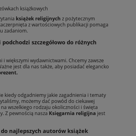
azówkach książkowych
zytania
książek religijnych
z pożytecznym
zaczerpnięta z wartościowych publikacji pomaga
lu zadaniom.
 i podchodzi szczegółowo do różnych
zymi i większymi wydawnictwami. Chcemy zawsze
Ważne jest dla nas także, aby posiadać elegancko
prezent.
e kiedy odgadniemy jakie zagadnienia i tematy
czytaliśmy, możemy dać powód do ciekawej
na wszelkiego rodzaju okoliczności i święta
iny. Z pewnością nasza
Księgarnia religijna
jest
u do najlepszych autorów
książek