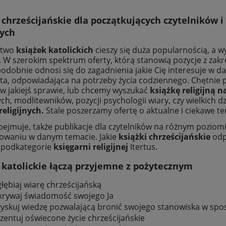
i chrześcijańskie dla początkujących czytelników
nych
ctwo
książek katolickich
cieszy się duża popularnością, a w
 W szerokim spektrum oferty, którą stanowią pozycje z zakre
dobnie odnosi się do zagadnienia jakie Cię interesuje w d
rta, odpowiadająca na potrzeby życia codziennego. Chętnie p
 jakiejś sprawie, lub chcemy wyszukać
książkę religijną n
h, modlitewników, pozycji psychologii wiary, czy wielkich dzi
religijnych.
Stale poszerzamy ofertę o aktualne i ciekawe t
bejmuje, także publikacje dla czytelników na różnym poziomi
owaniu w danym temacie. Jakie
książki chrześcijańskie
odp
 podkategorie
księgarni religijnej
Itertus.
 katolickie łączą przyjemne z pożytecznym
łębiaj wiarę chrześcijańską
rywaj świadomość swojego Ja
yskuj wiedzę pozwalającą bronić swojego stanowiska w sp
zentuj oświecone życie chrześcijańskie