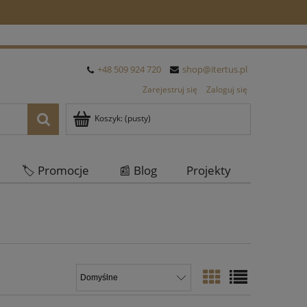
+48 509 924 720
shop@itertus.pl
Zarejestruj się
Zaloguj się
Koszyk:
(pusty)
🏷️ Promocje
📰 Blog
Projekty
Oferta Hurtowa