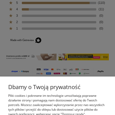
5
(110)
4
(11)
3
(0)
2
(0)
1
(0)
Dbamy o Twoją prywatność
Pomoc
Pliki cookies i pokrewne im technologie umożliwiają poprawne
Moje konto
działanie strony i pomagają nam dostosować ofertę do Twoich
potrzeb. Możesz zaakceptować wykorzystanie przez nas wszystkich
tych plików i przejść do sklepu lub dostosować użycie plików do
Płatności i dostawa
swoich preferencji, wybierając opcję "Dostosuj zgody".