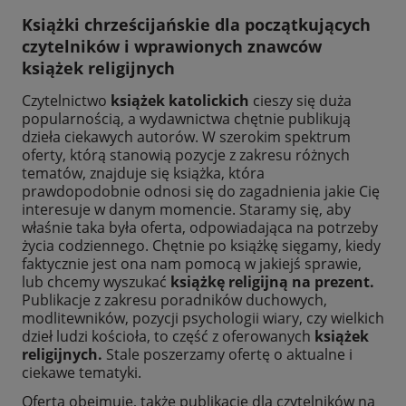
Książki chrześcijańskie dla początkujących
czytelników i wprawionych znawców
książek religijnych
Czytelnictwo
książek katolickich
cieszy się duża
popularnością, a wydawnictwa chętnie publikują
dzieła ciekawych autorów. W szerokim spektrum
oferty, którą stanowią pozycje z zakresu różnych
tematów, znajduje się książka, która
prawdopodobnie odnosi się do zagadnienia jakie Cię
interesuje w danym momencie. Staramy się, aby
właśnie taka była oferta, odpowiadająca na potrzeby
życia codziennego. Chętnie po książkę sięgamy, kiedy
faktycznie jest ona nam pomocą w jakiejś sprawie,
lub chcemy wyszukać
książkę religijną na prezent.
Publikacje z zakresu poradników duchowych,
modlitewników, pozycji psychologii wiary, czy wielkich
dzieł ludzi kościoła, to część z oferowanych
książek
religijnych.
Stale poszerzamy ofertę o aktualne i
ciekawe tematyki.
Oferta obejmuje, także publikacje dla czytelników na