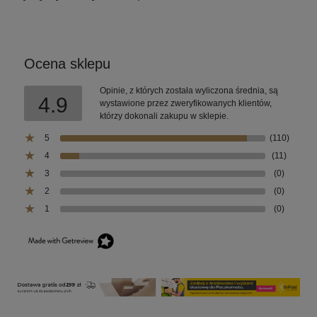
Ocena sklepu
Opinie, z których została wyliczona średnia, są
4.9
wystawione przez zweryfikowanych klientów,
którzy dokonali zakupu w sklepie.
5
(110)
4
(11)
3
(0)
2
(0)
1
(0)