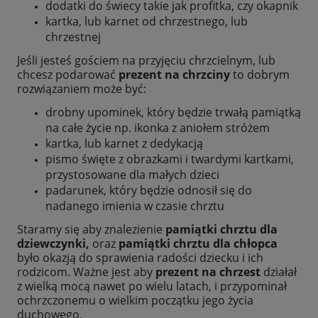
dodatki do świecy takie jak profitka, czy okapnik
kartka, lub karnet od chrzestnego, lub
chrzestnej
Jeśli jesteś gościem na przyjęciu chrzcielnym, lub
chcesz podarować
prezent na chrzciny
to dobrym
rozwiązaniem może być:
drobny upominek, który będzie trwałą pamiątką
na całe życie np. ikonka z aniołem stróżem
kartka, lub karnet z dedykacją
pismo święte z obrazkami i twardymi kartkami,
przystosowane dla małych dzieci
padarunek, który będzie odnosił się do
nadanego imienia w czasie chrztu
Staramy się aby znalezienie
pamiątki chrztu dla
dziewczynki,
oraz
pamiątki chrztu dla chłopca
było okazją do sprawienia radości dziecku i ich
rodzicom. Ważne jest aby
prezent na chrzest
działał
z wielką mocą nawet po wielu latach, i przypominał
ochrzczonemu o wielkim początku jego życia
duchowego.