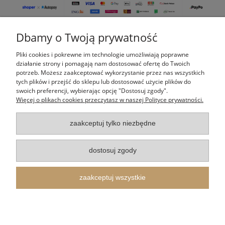
Dbamy o Twoją prywatność
Pomoc
Pliki cookies i pokrewne im technologie umożliwiają poprawne
Moje konto
działanie strony i pomagają nam dostosować ofertę do Twoich
potrzeb. Możesz zaakceptować wykorzystanie przez nas wszystkich
tych plików i przejść do sklepu lub dostosować użycie plików do
Płatności i dostawa
swoich preferencji, wybierając opcję "Dostosuj zgody".
Więcej o plikach cookies przeczytasz w naszej Polityce prywatności.
Informacje
zaakceptuj tylko niezbędne
O nas
dostosuj zgody
Indeks kategorii
zaakceptuj wszystkie
Itertus Piotr Cieślik
| Kalinowa 14, 43-340 Kozy, woj. śląskie | E-mail:
shop@itertus.pl
Tel.:
509924720
| NIP: 9372733548 REGON: 388182836
pokaż pełną wersję strony