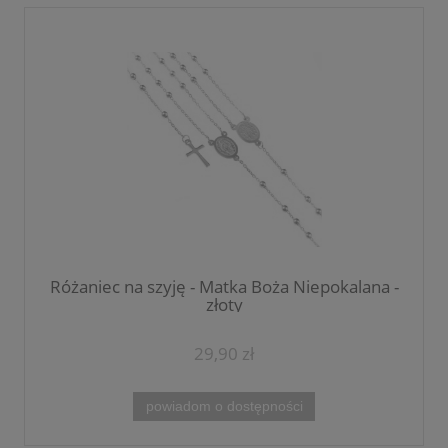
Różaniec na szyję - Matka Boża Niepokalana -
złoty
29,90 zł
powiadom o dostępności