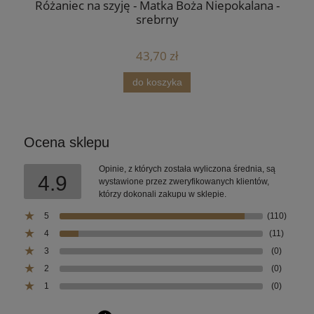
Różaniec na szyję - Matka Boża Niepokalana -
srebrny
43,70 zł
do koszyka
Ocena sklepu
Opinie, z których została wyliczona średnia, są
4.9
wystawione przez zweryfikowanych klientów,
którzy dokonali zakupu w sklepie.
5
(110)
4
(11)
3
(0)
2
(0)
1
(0)