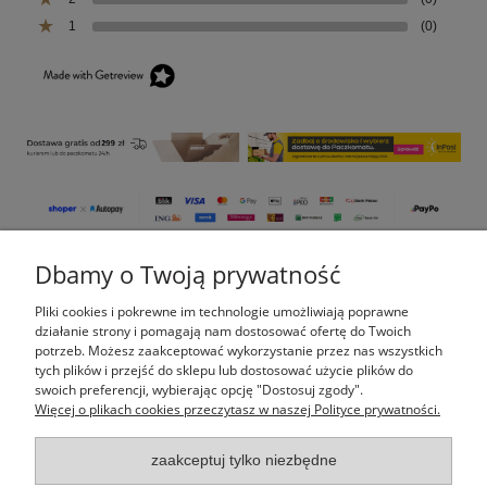
1
(0)
Dbamy o Twoją prywatność
Pomoc
Pliki cookies i pokrewne im technologie umożliwiają poprawne
Moje konto
działanie strony i pomagają nam dostosować ofertę do Twoich
potrzeb. Możesz zaakceptować wykorzystanie przez nas wszystkich
tych plików i przejść do sklepu lub dostosować użycie plików do
Płatności i dostawa
swoich preferencji, wybierając opcję "Dostosuj zgody".
Więcej o plikach cookies przeczytasz w naszej Polityce prywatności.
Informacje
zaakceptuj tylko niezbędne
O nas