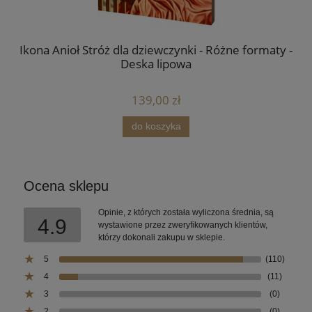
Ikona Anioł Stróż dla dziewczynki - Różne formaty -
Deska lipowa
139,00 zł
do koszyka
Ocena sklepu
Opinie, z których została wyliczona średnia, są
4.9
wystawione przez zweryfikowanych klientów,
którzy dokonali zakupu w sklepie.
5
(110)
4
(11)
3
(0)
2
(0)