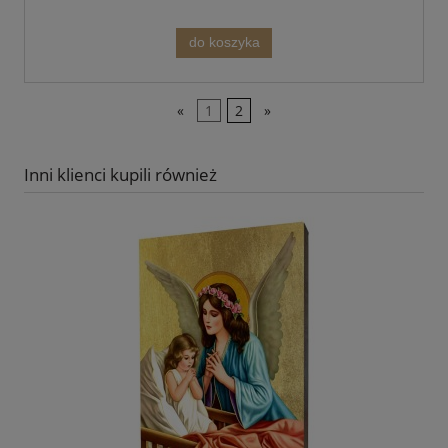
do koszyka
«
1
2
»
Inni klienci kupili również