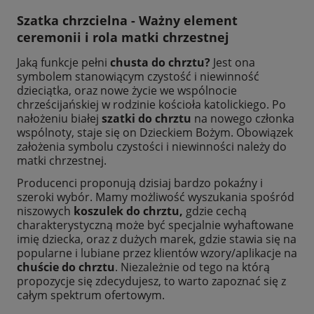
Szatka chrzcielna
- Ważny element
ceremonii i rola matki chrzestnej
Jaką funkcje pełni
chusta do chrztu?
Jest ona
symbolem stanowiącym czystość i niewinność
dzieciątka, oraz nowe życie we wspólnocie
chrześcijańskiej w rodzinie kościoła katolickiego. Po
nałożeniu białej
szatki do chrztu
na nowego członka
wspólnoty, staje się on Dzieckiem Bożym. Obowiązek
założenia symbolu czystości i niewinności należy do
matki chrzestnej.
Producenci proponują dzisiaj bardzo pokaźny i
szeroki wybór. Mamy możliwość wyszukania spośród
niszowych
koszulek do chrztu,
gdzie cechą
charakterystyczną może być specjalnie wyhaftowane
imię dziecka, oraz z dużych marek, gdzie stawia się na
popularne i lubiane przez klientów wzory/aplikacje na
chuście do chrztu
. Niezależnie od tego na którą
propozycje się zdecydujesz, to warto zapoznać się z
całym spektrum ofertowym.