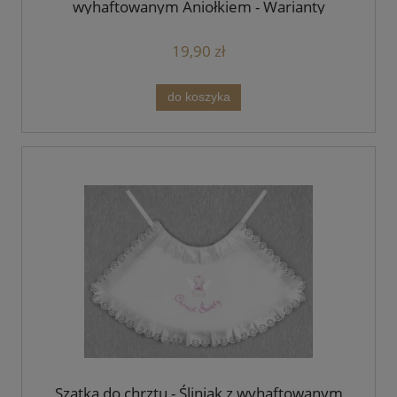
wyhaftowanym Aniołkiem - Warianty
kolorystyczne
19,90 zł
do koszyka
Szatka do chrztu - Śliniak z wyhaftowanym