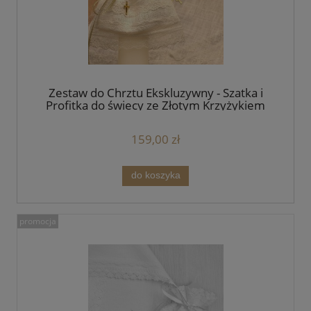
Zestaw do Chrztu Ekskluzywny - Szatka i
Profitka do świecy ze Złotym Krzyżykiem
Handmade - unikat
159,00 zł
do koszyka
promocja