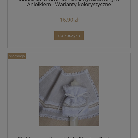
Aniołkiem - Warianty kolorystyczne
16,90 zł
do koszyka
promocja