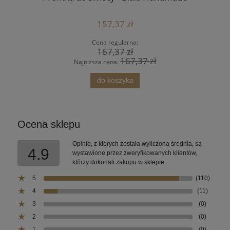
157,37 zł
Cena regularna:
167,37 zł
167,37 zł
Najniższa cena:
do koszyka
Ocena sklepu
Opinie, z których została wyliczona średnia, są
4.9
wystawione przez zweryfikowanych klientów,
którzy dokonali zakupu w sklepie.
5
(110)
4
(11)
3
(0)
2
(0)
1
(0)