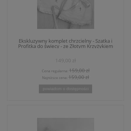
Ekskluzywny komplet chrzcielny - Szatka i
Profitka do świecy - ze Złotym Krzyżykiem
Handmade - unikat
149,00 zł
159,00 zł
Cena regularna:
159,00 zł
Najniższa cena:
powiadom o dostępności