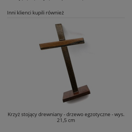
Inni klienci kupili również
Krzyż stojący drewniany - drzewo egzotyczne - wys.
Dr
21,5 cm