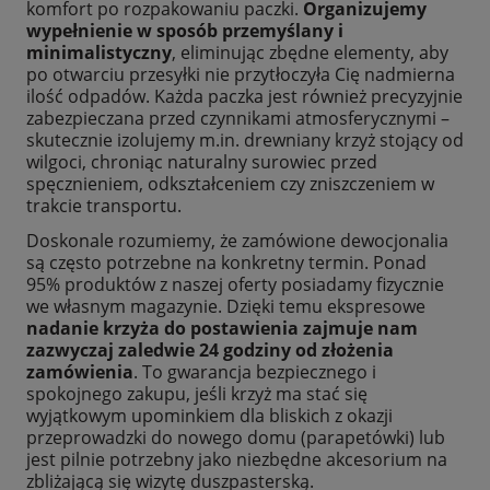
komfort po rozpakowaniu paczki.
Organizujemy
wypełnienie w sposób przemyślany i
minimalistyczny
, eliminując zbędne elementy, aby
po otwarciu przesyłki nie przytłoczyła Cię nadmierna
ilość odpadów. Każda paczka jest również precyzyjnie
zabezpieczana przed czynnikami atmosferycznymi –
skutecznie izolujemy m.in. drewniany krzyż stojący od
wilgoci, chroniąc naturalny surowiec przed
spęcznieniem, odkształceniem czy zniszczeniem w
trakcie transportu.
Doskonale rozumiemy, że zamówione dewocjonalia
są często potrzebne na konkretny termin. Ponad
95% produktów z naszej oferty posiadamy fizycznie
we własnym magazynie. Dzięki temu ekspresowe
nadanie krzyża do postawienia zajmuje nam
zazwyczaj zaledwie 24 godziny od złożenia
zamówienia
. To gwarancja bezpiecznego i
spokojnego zakupu, jeśli krzyż ma stać się
wyjątkowym upominkiem dla bliskich z okazji
przeprowadzki do nowego domu (parapetówki) lub
jest pilnie potrzebny jako niezbędne akcesorium na
zbliżającą się wizytę duszpasterską.