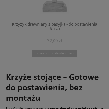
Krzyżyk drewniany z pasyjką - do postawienia
- 9,5cm
32,00 zł
powiadom o dostępności
Krzyże stojące – Gotowe
do postawienia, bez
montażu
Krzyże do postawienia
sprawdzą się w miejscach, w