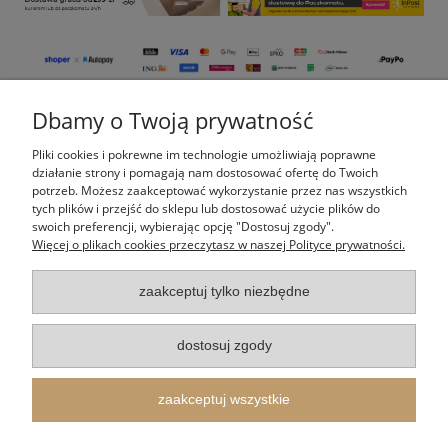
Dbamy o Twoją prywatność
Pomoc
Pliki cookies i pokrewne im technologie umożliwiają poprawne
Moje konto
działanie strony i pomagają nam dostosować ofertę do Twoich
potrzeb. Możesz zaakceptować wykorzystanie przez nas wszystkich
tych plików i przejść do sklepu lub dostosować użycie plików do
Płatności i dostawa
swoich preferencji, wybierając opcję "Dostosuj zgody".
Więcej o plikach cookies przeczytasz w naszej Polityce prywatności.
Informacje
zaakceptuj tylko niezbędne
O nas
dostosuj zgody
Indeks kategorii
zaakceptuj wszystkie
Itertus Piotr Cieślik
| Kalinowa 14, 43-340 Kozy, woj. śląskie | E-mail:
shop@itertus.pl
Tel.:
509924720
| NIP: 9372733548 REGON: 388182836