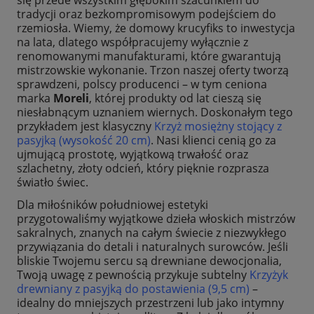
tradycji oraz bezkompromisowym podejściem do
rzemiosła. Wiemy, że domowy krucyfiks to inwestycja
na lata, dlatego współpracujemy wyłącznie z
renomowanymi manufakturami, które gwarantują
mistrzowskie wykonanie. Trzon naszej oferty tworzą
sprawdzeni, polscy producenci – w tym ceniona
marka
Moreli
, której produkty od lat cieszą się
niesłabnącym uznaniem wiernych. Doskonałym tego
przykładem jest klasyczny
Krzyż mosiężny stojący z
pasyjką (wysokość 20 cm)
. Nasi klienci cenią go za
ujmującą prostotę, wyjątkową trwałość oraz
szlachetny, złoty odcień, który pięknie rozprasza
światło świec.
Dla miłośników południowej estetyki
przygotowaliśmy wyjątkowe dzieła włoskich mistrzów
sakralnych, znanych na całym świecie z niezwykłego
przywiązania do detali i naturalnych surowców. Jeśli
bliskie Twojemu sercu są drewniane dewocjonalia,
Twoją uwagę z pewnością przykuje subtelny
Krzyżyk
drewniany z pasyjką do postawienia (9,5 cm)
–
idealny do mniejszych przestrzeni lub jako intymny