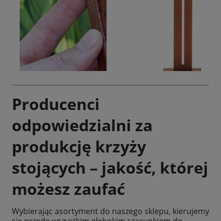
Producenci
odpowiedzialni za
produkcję krzyży
stojących – jakość, której
możesz zaufać
Wybierając asortyment do naszego sklepu, kierujemy
się przede wszystkim głębokim szacunkiem do