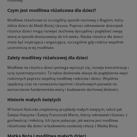
modlitwy.
Czym jest modlitwa różańcowa dla dzieci?
Modlitwa różańcowa to szczególny sposób rozmowy z Bogiem, który
zbliża dzieci do Matki Bożej i Jezusa. Poprzez odmawianie dziesiątek
różańca dzieci mogą rozwijać duchową dyscyplinę i pogłębiać swoją
wiarę w sposób dostosowany do ich wieku. Nauka różańca dla dzieci
może być inspirująca i angażująca, szczególnie gdy rodzice wspólnie
uczestniczą w tej modlitwie.
Zalety modlitwy różańcowej dla dzieci
Modlitwa na różańcu dzieci pomaga wyciszyć się, rozwija koncentrację i
uczy systematyczności. To także doskonała okazja do pogłębienia więzi
rodzinnych poprzez wspólną modlitwę rodziców i dzieci. Wspólnie
spędzony czas na rozważaniu tajemnic różańcowych pozwala na
wzmacnianie fundamentów wiary i budowanie duchowej bliskości.
Historie małych świętych
W historii Kościoła znajdziemy przykłady małych świętych, takich jak
Święta Hiacynta i Święty Franciszek Marto, którzy odmawiali różaniec z
gorliwością i miłością. Ich życie pokazuje, jak ważna jest modlitwa
różańcowa dla dzieci w budowaniu osobistej relacji z Matką Bożą.
Matka Boża i modlitwa małych dzieci