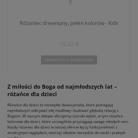
Różaniec drewniany, pełen kolorów - Kids
15,20 zł
powiadom o dostępności
Z miłości do Boga od najmłodszych lat –
różańce dla dzieci
Różańce dla dzieci to niezwykłe dewocjonalia, które pomagają
najmłodszym odkrywać siłę modlitwy i budować głęboką relację z
Bogiem. W naszym sklepie oferujemy szeroki wybór, w tym różańce
kolorowe dla dzieci, które szczególnie przyciągają uwagę młodych serc.
Każdy różaniec dla dzieci w naszej ofercie łączy funkcjonalność z
atrakcyjnym wyglądem, tworząc idealne narzędzie do nauki i praktyki