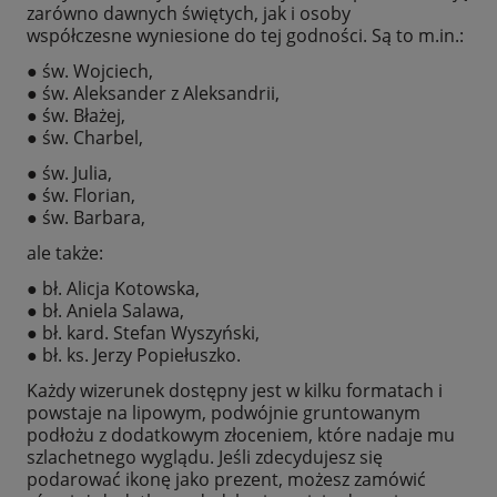
zarówno dawnych świętych, jak i osoby
współczesne wyniesione do tej godności. Są to m.in.:
● św. Wojciech,
● św. Aleksander z Aleksandrii,
● św. Błażej,
● św. Charbel,
● św. Julia,
● św. Florian,
● św. Barbara,
ale także:
● bł. Alicja Kotowska,
● bł. Aniela Salawa,
● bł. kard. Stefan Wyszyński,
● bł. ks. Jerzy Popiełuszko.
Każdy wizerunek dostępny jest w kilku formatach i
powstaje na lipowym, podwójnie gruntowanym
podłożu z dodatkowym złoceniem, które nadaje mu
szlachetnego wyglądu. Jeśli zdecydujesz się
podarować ikonę jako prezent, możesz zamówić