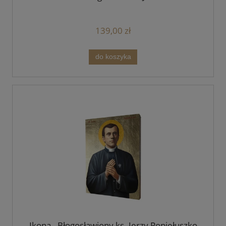
139,00 zł
do koszyka
Ikona - Błogosławiony ks. Jerzy Popiełuszko