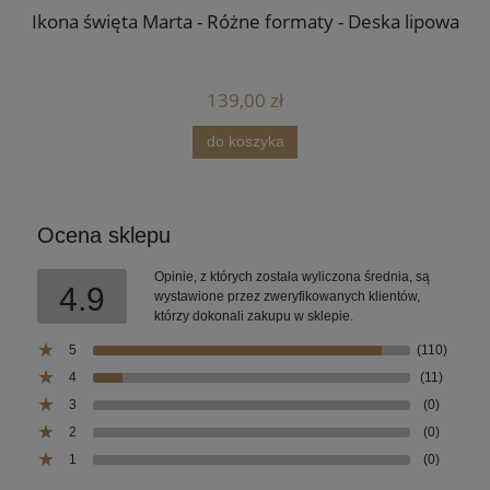
Ikona święta Marta - Różne formaty - Deska lipowa
I
139,00 zł
do koszyka
Ocena sklepu
Opinie, z których została wyliczona średnia, są
4.9
wystawione przez zweryfikowanych klientów,
którzy dokonali zakupu w sklepie.
5
(110)
4
(11)
3
(0)
2
(0)
1
(0)