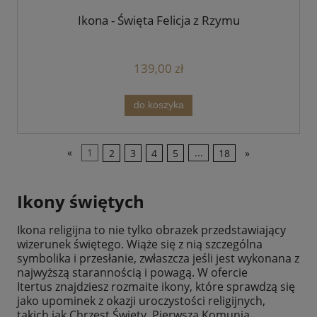
Ikona - Święta Felicja z Rzymu
139,00 zł
do koszyka
«
1
2
3
4
5
...
18
»
Ikony świętych
Ikona religijna to nie tylko obrazek przedstawiający
wizerunek świętego. Wiąże się z nią szczególna
symbolika i przesłanie, zwłaszcza jeśli jest wykonana z
najwyższą starannością i powagą. W ofercie
Itertus znajdziesz rozmaite ikony, które sprawdzą się
jako upominek z okazji uroczystości religijnych,
takich jak Chrzest Święty, Pierwsza Komunia,