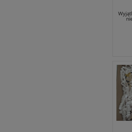
Wyjątk
ni