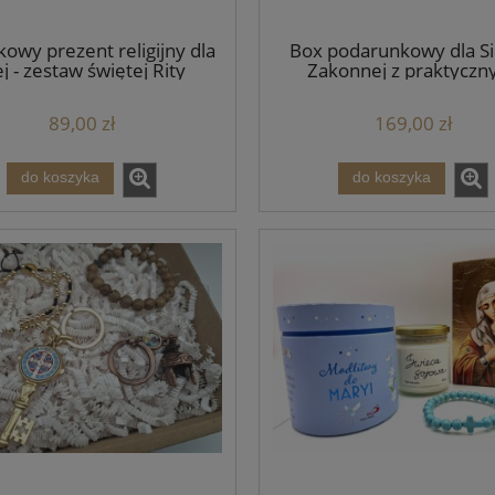
owy prezent religijny dla
Box podarunkowy dla Si
ej - zestaw świętej Rity
Zakonnej z praktyczn
akcesoriami religijny
89,00 zł
169,00 zł
do koszyka
do koszyka