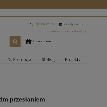
+48 509 924 720
shop@itertus.pl
Zarejestruj się
Zaloguj się
Koszyk:
(pusty)
🏷️ Promocje
📰 Blog
Projekty
Oferta Hurtowa
skim przesłaniem