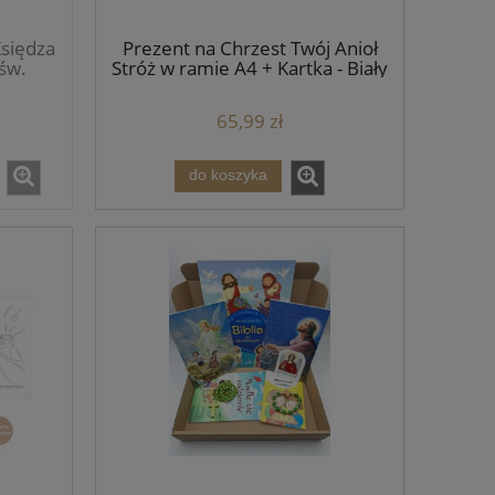
do koszyka
do ko
siędza
Prezent na Chrzest Twój Anioł
św.
Stróż w ramie A4 + Kartka - Biały
ks.
ką
65,99 zł
do koszyka