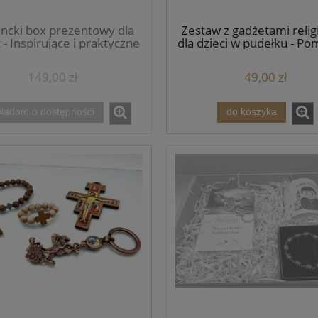
ancki box prezentowy dla
Zestaw z gadżetami relig
 - Inspirujące i praktyczne
dla dzieci w pudełku - Po
akcesoria religijne
nagrody i upomink
149,00 zł
49,00 zł
iadom o dostępności
do koszyka
ka chrztu świętego -
Różaniec na rękę damski św.
 z życzeniami - Warianty
Benedykta - OUTLET
9,55 zł
15,00 zł
14,80 zł
29,90 zł
a regularna:
Cena regularna:
14,80 zł
29,90 zł
niższa cena:
Najniższa cena: