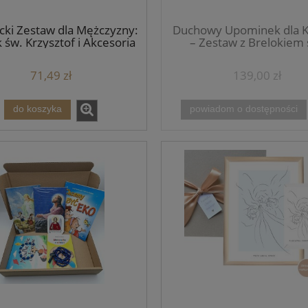
do koszyka
powiadom o dostępności
cki Zestaw dla Mężczyzny:
Duchowy Upominek dla K
 św. Krzysztof i Akcesoria
– Zestaw z Brelokiem 
religijne w Boxie
Benedykta, Cytatami 
Amortha i Bransolet
71,49 zł
139,00 zł
do koszyka
powiadom o dostępności