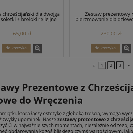
 chrześcijański dla dwojga
Zestaw prezentowy 
soletki + breloki religijne
bierzmowanie dla dziewc
Box religijny dla kobi
65,00 zł
230,00 zł
do koszyka
do koszyka
«
1
2
3
»
tawy Prezentowe z Chrześcij
owe do Wręczenia
miątki, która łączy estetykę z głęboką treścią, wymaga wyczu
iż zwykły upominek. Nasze
zestawy prezentowe z chrześci
zyć Ci w najważniejszych momentach, niezależnie od tego, czy 
hęć obdarowania kogoś bliskiego czymś wartościowym. Jako 