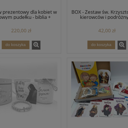
 prezentowy dla kobiet w
BOX - Zestaw św. Krzyszto
owym pudełku - biblia +
kierowców i podróżn
różaniec
220,00 zł
42,00 zł
do koszyka
do koszyka