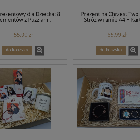
rezentowy dla Dziecka: 8
Prezent na Chrzest Twój
lementów z Puzzlami,
Stróż w ramie A4 + Kart
ańcem i Akcesoriami –
BESTSELLER
Gotowy Upominek
55,00 zł
65,99 zł
do koszyka
do koszyka