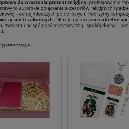
gotowy do wręczenia prezent religijny,
profesjonalnie za
stawy to autorskie połączenia akcesoriów religijnych i gad
ekowej – od najmłodszych po dorosłych. Tworzymy kompozy
w czy sióstr zakonnych
. Oferujemy zarówno
subtelne opc
m
, gwarantując spójność merytoryczną i spokój ducha – be
u.
y prezentowe