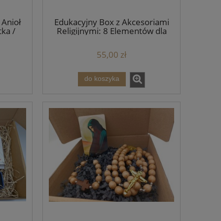
 Anioł
Edukacyjny Box z Akcesoriami
ka /
Religijnymi: 8 Elementów dla
Dziecka – Gotowy Prezent
55,00 zł
do koszyka