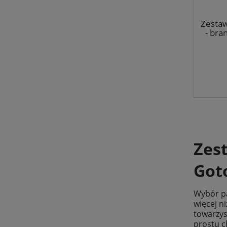
Zestaw
- bran
Zes
Got
Wybór pa
więcej n
towarzys
prostu c