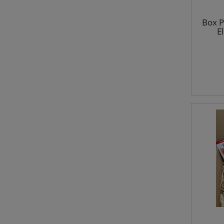
Box P
E
Róż