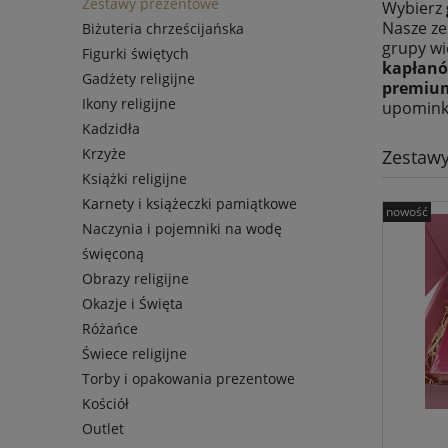
Zestawy prezentowe
Wybierz
Nasze ze
Biżuteria chrześcijańska
grupy wi
Figurki świętych
kapłanó
Gadżety religijne
premiu
Ikony religijne
upomink
Kadzidła
Krzyże
Zestaw
Książki religijne
Karnety i książeczki pamiątkowe
nowość
Naczynia i pojemniki na wodę
święconą
Obrazy religijne
Okazje i Święta
Różańce
Świece religijne
Torby i opakowania prezentowe
Kościół
Outlet