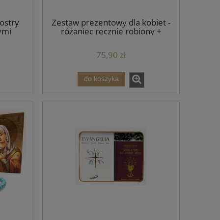
ostry
Zestaw prezentowy dla kobiet -
ymi
różaniec ręcznie robiony +
mi
bransoletka różańcowa
handmade + obrazek Matki
75,90 zł
Bożej.
do koszyka