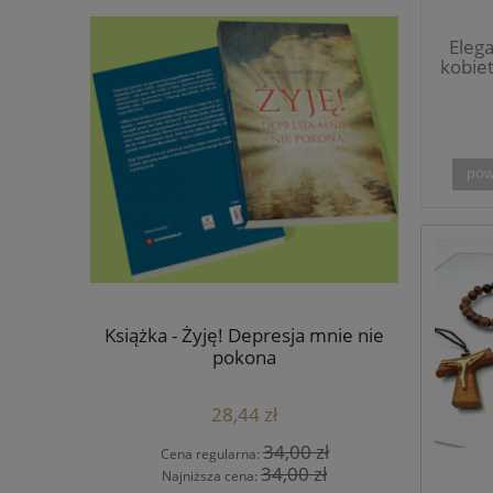
Eleg
kobiet
pow
niołek z
Książka - Żyję! Depresja mnie nie
Pamiąt
pokona
Książeczka
28,44 zł
 zł
34,00 zł
Cena regularna:
Cen
 zł
34,00 zł
Najniższa cena:
Naj