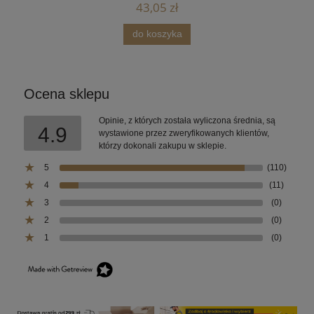
43,05 zł
do koszyka
Ocena sklepu
Opinie, z których została wyliczona średnia, są
4.9
wystawione przez zweryfikowanych klientów,
którzy dokonali zakupu w sklepie.
5
(110)
4
(11)
3
(0)
2
(0)
1
(0)