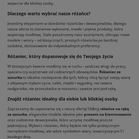
wsparcie dla bliskiej osoby.
Dlaczego warto wybrać nasze różańce?
Jesteśmy ekspertami w dziedzinie różańców i dewocjonaliów, dlatego
nasza oferta to starannie wykonane, trwałe i piękne produkty, które
wspierają modlitwę. Stale poszerzamy nasz asortyment, oferując nowe
modele i wzory – od klasycznych, prostych różańców po bardziej
ozdobne, dostosowane do indywidualnych preferencji.
Różaniec, który dopasowuje się do Twojego życia
W dzisiejszym świecie modlimy się w ruchu – podczas drogi do pracy,
spaceru czy w przerwie od codziennych obowiązków.
Różaniec ze
sznurka
to idealne rozwiązanie dla tych, którzy chcą łączyć swoją wiarę
z aktywnym trybem życia. Lekki, miękki i wygodny, nie uwiera
nadgarstka, nie przeszkadza w noszeniu i zawsze jest pod ręką.
Znajdź różaniec idealny dla siebie lub bliskiej osoby
Zapraszamy do zapoznania się z naszą ofertą! Odkryj
różańce na rękę
ze sznurka
, eleganckie modele idealne jako
prezent na bierzmowanie
oraz codzienne dewocjonalia, które uczynią modlitwę jeszcze
piękniejszą. Wybierz różaniec, który będzie nie tylko praktycznym
narzędziem modlitwy, ale także symbolem wiary, towarzyszącym Ci
każdego dnia.