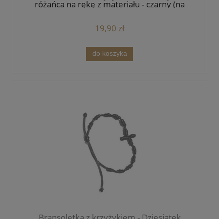
różańca na rękę z materiału - czarny (na
zakładkę)
19,90 zł
do koszyka
Bransoletka z krzyżykiem - Dziesiątek