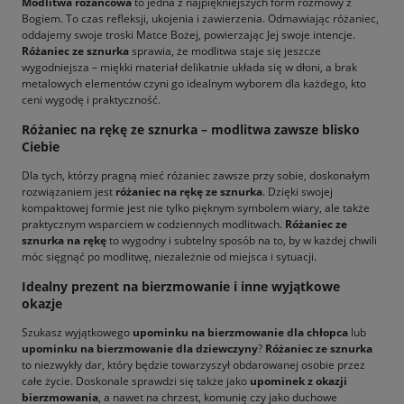
Modlitwa różańcowa
to jedna z najpiękniejszych form rozmowy z
Bogiem. To czas refleksji, ukojenia i zawierzenia. Odmawiając różaniec,
oddajemy swoje troski Matce Bożej, powierzając Jej swoje intencje.
Różaniec ze sznurka
sprawia, że modlitwa staje się jeszcze
wygodniejsza – miękki materiał delikatnie układa się w dłoni, a brak
metalowych elementów czyni go idealnym wyborem dla każdego, kto
ceni wygodę i praktyczność.
Różaniec na rękę ze sznurka – modlitwa zawsze blisko
Ciebie
Dla tych, którzy pragną mieć różaniec zawsze przy sobie, doskonałym
rozwiązaniem jest
różaniec na rękę ze sznurka
. Dzięki swojej
kompaktowej formie jest nie tylko pięknym symbolem wiary, ale także
praktycznym wsparciem w codziennych modlitwach.
Różaniec ze
sznurka na rękę
to wygodny i subtelny sposób na to, by w każdej chwili
móc sięgnąć po modlitwę, niezależnie od miejsca i sytuacji.
Idealny prezent na bierzmowanie i inne wyjątkowe
okazje
Szukasz wyjątkowego
upominku na bierzmowanie dla chłopca
lub
upominku na bierzmowanie dla dziewczyny
?
Różaniec ze sznurka
to niezwykły dar, który będzie towarzyszył obdarowanej osobie przez
całe życie. Doskonale sprawdzi się także jako
upominek z okazji
bierzmowania
, a nawet na chrzest, komunię czy jako duchowe