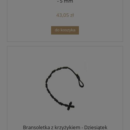
- 5 mm
43,05 zł
do koszyka
Bransoletka z krzyżykiem - Dziesiątek