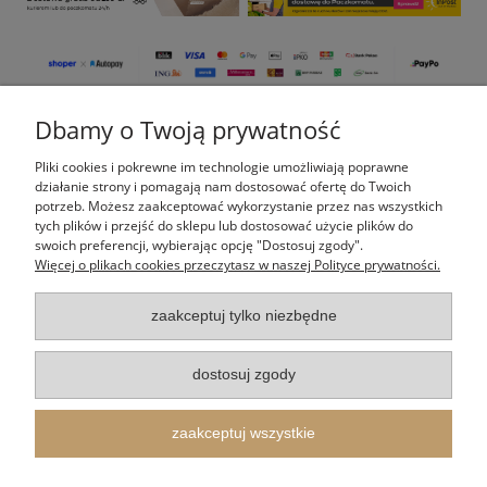
Dbamy o Twoją prywatność
Pomoc
Pliki cookies i pokrewne im technologie umożliwiają poprawne
Moje konto
działanie strony i pomagają nam dostosować ofertę do Twoich
potrzeb. Możesz zaakceptować wykorzystanie przez nas wszystkich
tych plików i przejść do sklepu lub dostosować użycie plików do
Płatności i dostawa
swoich preferencji, wybierając opcję "Dostosuj zgody".
Więcej o plikach cookies przeczytasz w naszej Polityce prywatności.
Informacje
zaakceptuj tylko niezbędne
O nas
dostosuj zgody
Indeks kategorii
zaakceptuj wszystkie
Itertus Piotr Cieślik
| Kalinowa 14, 43-340 Kozy, woj. śląskie | E-mail:
shop@itertus.pl
Tel.:
509924720
| NIP: 9372733548 REGON: 388182836