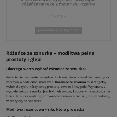
różańca na rękę z materiału - czarny
(dwustronny ściągacz)
19,90 zł
powiadom o dostępności
Różańce ze sznurka – modlitwa pełna
prostoty i głębi
Dlaczego warto wybrać różaniec ze sznurka?
Różaniec to niezwykłe narzędzie duchowe, które od wieków towarzyszy
wiernym w codziennej modlitwie.
Różaniec ze sznurka
to szczególny
wybór dla tych, którzy cenią prostotę, trwałość i wygodę. Wykonany z
wysokiej jakości sznurka, jest lekki, elastyczny i odporny na uszkodzenia.
Dzięki temu sprawdzi się zarówno w domowym zaciszu, jak i w podróży,
w pracy czy na spacerze.
Modlitwa różańcowa – siła, która prowadzi