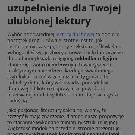
uzupełnienie dla Twojej
ulubionej lektury
Wybór odpowiedniej
lektury duchowej
to dopiero
początek drogi – równie istotne jest to, jak
celebrujemy czas spędzony z tekstem. Jeśli właśnie
wzbogaciłeś swoje zbiory o nowe dzieło lub wracasz
do ulubionej książki religijnej,
zakładka religijna
stanie się Twoim nieodzownym towarzyszem i
praktycznym narzędziem każdego świadomego
czytelnika. To coś więcej niż prosty gadżet; to
subtelny detal, który wprowadza porządek w
domowej bibliotece i sprawia, że powrót do
przerwanej modlitwy lub studium staje się czystą
radością.
Jako pasjonaci literatury sakralnej wiemy, że
szczegóły mają znaczenie, dlatego nasze propozycje
to starannie wykonane miniatury sztuki religijnej.
Większość modeli na przedniej stronie prezentuje
precyzyjny
wizerunek konkretnej osoby świętej,