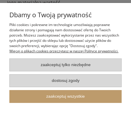
jego materialną wartość.
Dbamy o Twoją prywatność
Wysyłka i zakup Twojej
Pliki cookies i pokrewne im technologie umożliwiają poprawne
zakładki do książki
działanie strony i pomagają nam dostosować ofertę do Twoich
potrzeb. Możesz zaakceptować wykorzystanie przez nas wszystkich
tych plików i przejść do sklepu lub dostosować użycie plików do
religijnej – gwarancja
swoich preferencji, wybierając opcję "Dostosuj zgody".
Więcej o plikach cookies przeczytasz w naszej Polityce prywatności.
bezpiecznej dostawy
zaakceptuj tylko niezbędne
Kiedy zdecydujesz się na zakup wybranej
zakładki
religijnej
, dbamy o to, aby proces realizacji
dostosuj zgody
zamówienia był równie profesjonalny, co sama jej
produkcja. Jeśli Twoim planom zakupowym
towarzyszy wybór nowego modlitewnika, Biblii lub
zaakceptuj wszystkie
innej lektury duchowej, gorąco polecamy połączenie
tych produktów w jednym koszyku. W takim
przypadku Twoja zakładka zostanie umieszczona
bezpośrednio wewnątrz książki, co stanowi naturalną
i najbezpieczniejszą formę transportu. Jeżeli jednak
decydujesz się wyłącznie na zakup samej zakładki (lub