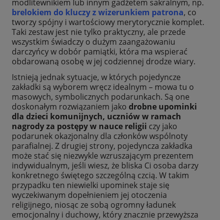
modlitewnikiem lub innym gadżetem sakralnym, np.
brelokiem do kluczy z wizerunkiem patrona
, co
tworzy spójny i wartościowy merytorycznie komplet.
Taki zestaw jest nie tylko praktyczny, ale przede
wszystkim świadczy o dużym zaangażowaniu
darczyńcy w dobór pamiątki, która ma wspierać
obdarowaną osobę w jej codziennej drodze wiary.
Istnieją jednak sytuacje, w których pojedyncze
zakładki są wyborem wręcz idealnym – mowa tu o
masowych, symbolicznych podarunkach. Są one
doskonałym rozwiązaniem jako
drobne upominki
dla dzieci komunijnych, uczniów w ramach
nagrody za postępy w nauce religii
czy jako
podarunek okazjonalny dla członków wspólnoty
parafialnej. Z drugiej strony, pojedyncza zakładka
może stać się niezwykle wzruszającym prezentem
indywidualnym, jeśli wiesz, że bliska Ci osoba darzy
konkretnego świętego szczególną czcią. W takim
przypadku ten niewielki upominek staje się
wyczekiwanym dopełnieniem jej otoczenia
religijnego, niosąc ze sobą ogromny ładunek
emocjonalny i duchowy, który znacznie przewyższa