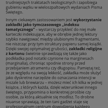
trudniejszych traktatach teologicznych i zapobiega
gubieniu wątku w wieloszpaltowych wydaniach Pisma
Świętego.
Innym ciekawym zastosowaniem jest
wykorzystanie
zakładki jako tymczasowego „indeksu
tematycznego”
– wystarczy przykleić do niej małe
karteczki indeksujące, aby w obrębie jednej lektury
szybko nawigować między ulubionymi fragmentami,
nie niszcząc przy tym struktury papieru samej książki.
Dzięki swojej optymalnej grubości,
zakładki religijne
z kartonu
świetnie sprawdzają się także jako
podkładka pod notatki czynione na marginesach
(marginalia), chroniąc spodnie strony przed
przebijaniem atramentu czy długopisu. Pamiętaj też,
że ze względu na swoją lekkość, zakładka może służyć
jako dyskretne narzędzie do oznaczania intencji w
mszale lub brewiarzu – możesz mieć ich kilka w jednej
książce, z których każda, dzięki wizerunkowi innego
świętego, przypomina o konkretnej prośbie czy
osobie, za którą aktualnie się modlisz. To drobne
niuanse sprawiają, że ten tani gadżet staje się
profesjonalnym centrum dowodzenia każdego