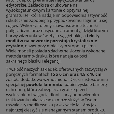
edytorskie. Zakładki są drukowane na
wysokogatunkowym kartonie o optymalnej
gramaturze, która nadaje im odpowiednią sztywność
i skutecznie zapobiega przypadkowemu zaginaniu się
rogów. Wykorzystujemy zaawansowane techniki
poligraficzne oraz nasycone atramenty, dzięki którym
barwy wizerunków świętych są głębokie, a
teksty
modlitw na odwrocie pozostają krystalicznie
czytelne
, nawet przy mniejszym stopniu pisma.
Wiele modeli posiada szlachetne złocenia wykonane
metodą termo-druku, które nadają całości
sakralnego blasku i elegancji.
Trwałość naszych zakładek, oferowanych zazwyczaj w
poręcznych formatach
15 x 6 cm oraz 4,8 x 16 cm
,
została dodatkowo wzmocniona. Dzięki zastosowaniu
specjalnej
powłoki laminatu
, papier zyskuje barierę
ochronną, która zabezpiecza grafikę przed
wycieraniem i wilgocią dłoni – przy odpowiednim
traktowaniu taka zakładka może służyć w Twoim
mszale czy modlitewniku przez wiele lat. Aby jak
najdłużej cieszyć się nienagannym stanem produktu,