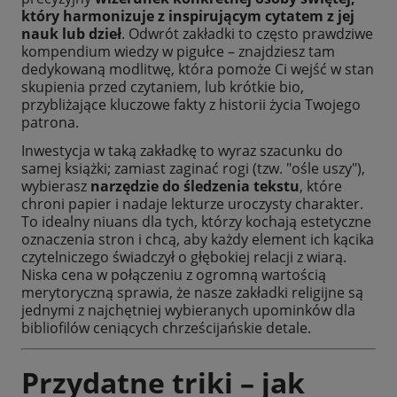
który harmonizuje z inspirującym cytatem z jej
nauk lub dzieł
. Odwrót zakładki to często prawdziwe
kompendium wiedzy w pigułce – znajdziesz tam
dedykowaną modlitwę, która pomoże Ci wejść w stan
skupienia przed czytaniem, lub krótkie bio,
przybliżające kluczowe fakty z historii życia Twojego
patrona.
Inwestycja w taką zakładkę to wyraz szacunku do
samej książki; zamiast zaginać rogi (tzw. "ośle uszy"),
wybierasz
narzędzie do śledzenia tekstu
, które
chroni papier i nadaje lekturze uroczysty charakter.
To idealny niuans dla tych, którzy kochają estetyczne
oznaczenia stron i chcą, aby każdy element ich kącika
czytelniczego świadczył o głębokiej relacji z wiarą.
Niska cena w połączeniu z ogromną wartością
merytoryczną sprawia, że nasze zakładki religijne są
jednymi z najchętniej wybieranych upominków dla
bibliofilów ceniących chrześcijańskie detale.
Przydatne triki – jak