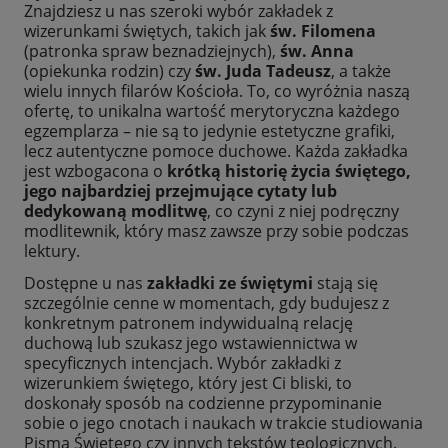
Znajdziesz u nas szeroki wybór zakładek z
wizerunkami świętych, takich jak
św. Filomena
(patronka spraw beznadziejnych),
św. Anna
(opiekunka rodzin) czy
św. Juda Tadeusz
, a także
wielu innych filarów Kościoła. To, co wyróżnia naszą
ofertę, to unikalna wartość merytoryczna każdego
egzemplarza – nie są to jedynie estetyczne grafiki,
lecz autentyczne pomoce duchowe. Każda zakładka
jest wzbogacona o
krótką historię życia świętego,
jego najbardziej przejmujące cytaty lub
dedykowaną modlitwę
, co czyni z niej podręczny
modlitewnik, który masz zawsze przy sobie podczas
lektury.
Dostępne u nas
zakładki ze świętymi
stają się
szczególnie cenne w momentach, gdy budujesz z
konkretnym patronem indywidualną relację
duchową lub szukasz jego wstawiennictwa w
specyficznych intencjach. Wybór zakładki z
wizerunkiem świętego, który jest Ci bliski, to
doskonały sposób na codzienne przypominanie
sobie o jego cnotach i naukach w trakcie studiowania
Pisma Świętego czy innych tekstów teologicznych.