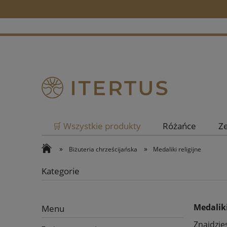
🛒 Wszystkie produkty
Różańce
Z
»
»
Biżuteria chrześcijańska
Medaliki religijne
Kategorie
Medaliki
Menu
Znajdzie