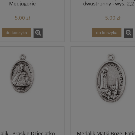
Medjugorie
dwustronny - wys. 2,2
5,00 zł
5,00 zł
do koszyka
do koszyka
lik - Praskie Dzieciątko
Medalik Matki Bożej Fati