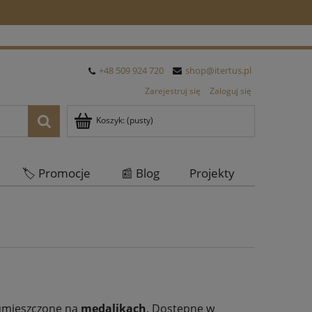
+48 509 924 720
shop@itertus.pl
Zarejestruj się
Zaloguj się
Koszyk:
(pusty)
🏷️ Promocje
📰 Blog
Projekty
Oferta Hurtowa
y umieszczone na
medalikach
. Dostępne w