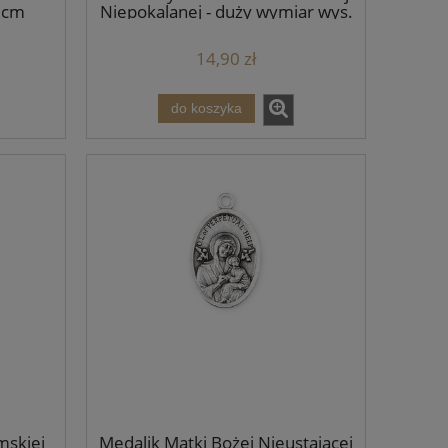
 cm
Niepokalanej - duży wymiar wys.
4 cm
14,90 zł
do koszyka
mskiej
Medalik Matki Bożej Nieustającej