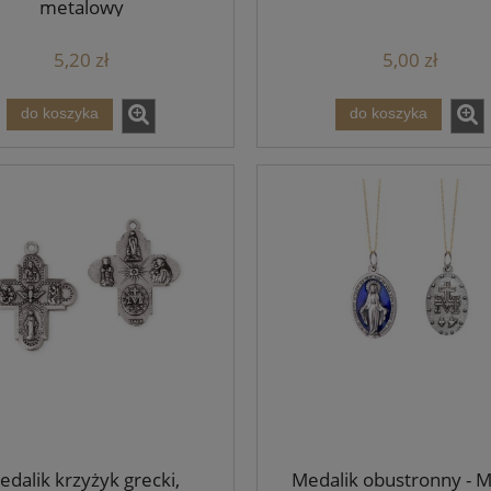
metalowy
5,20 zł
5,00 zł
do koszyka
do koszyka
edalik krzyżyk grecki,
Medalik obustronny - 