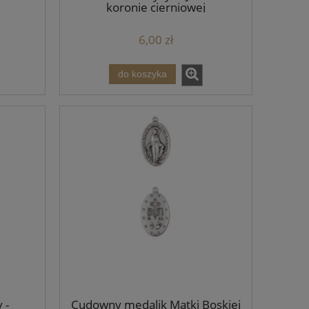
koronie cierniowej
6,00 zł
do koszyka
 -
Cudowny medalik Matki Boskiej