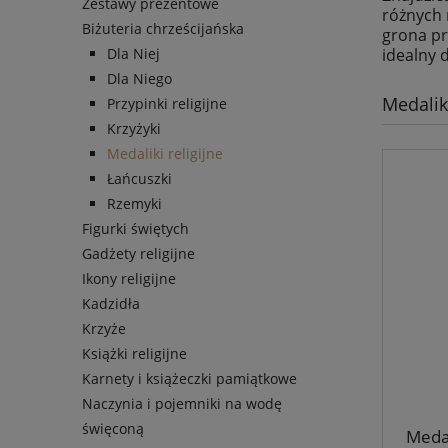
Zestawy prezentowe
różnych 
Biżuteria chrześcijańska
grona pr
Dla Niej
idealny d
Dla Niego
Medaliki
Przypinki religijne
Krzyżyki
Medaliki religijne
Łańcuszki
Rzemyki
Figurki świętych
Gadżety religijne
Ikony religijne
Kadzidła
Krzyże
Książki religijne
Karnety i książeczki pamiątkowe
Naczynia i pojemniki na wodę
święconą
Medal