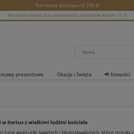
Darmowa dostawa od 299 zł
Minimalna kwota dla zamawianych produktów wynosi 15 zł
estawy prezentowe
Okazje i Święta
📢 Nowości
 w Itertus z wielkimi ludźmi kościoła
sz tutaj wizerunki świętych i błogosławionych, które został