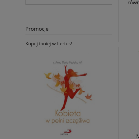
równ
Promocje
Kupuj taniej w Itertus!
M