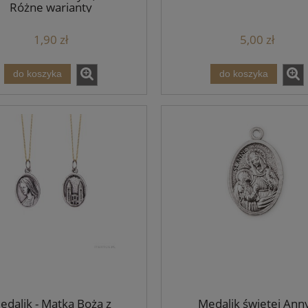
Różne warianty
1,90 zł
5,00 zł
do koszyka
do koszyka
edalik - Matka Boża z
Medalik świętej Anny