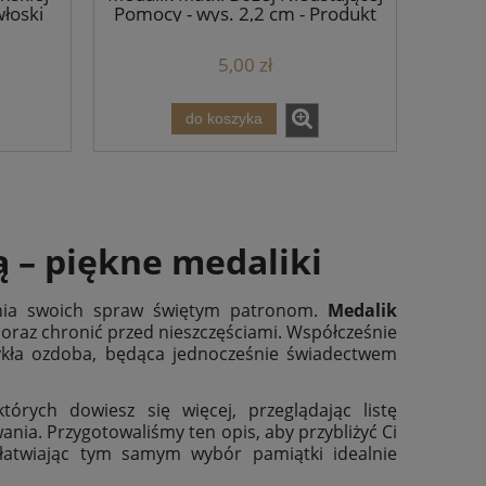
włoski
Pomocy - wys. 2,2 cm - Produkt
włoski
5,00 zł
do koszyka
ą – piękne medaliki
zania swoich spraw świętym patronom.
Medalik
 oraz chronić przed nieszczęściami. Współcześnie
wykła ozdoba, będąca jednocześnie świadectwem
których dowiesz się więcej, przeglądając listę
ia. Przygotowaliśmy ten opis, aby przybliżyć Ci
łatwiając tym samym wybór pamiątki idealnie