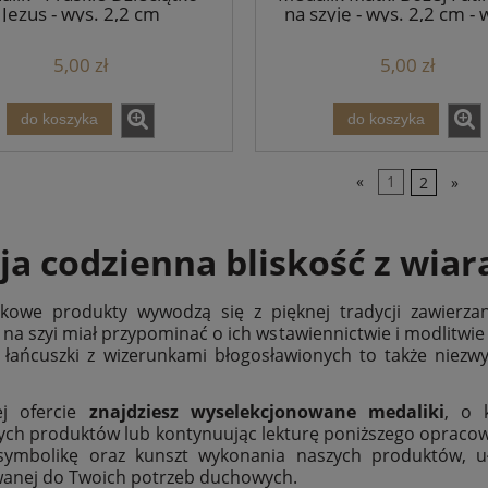
Jezus - wys. 2,2 cm
na szyję - wys. 2,2 cm - 
5,00 zł
5,00 zł
do koszyka
do koszyka
«
1
2
»
a codzienna bliskość z wiar
tkowe produkty wywodzą się z pięknej tradycji zawier
na szyi miał przypominać o ich wstawiennictwie i modlitwie
 łańcuszki z wizerunkami błogosławionych to także niez
j ofercie
znajdziesz wyselekcjonowane medaliki
, o 
ch produktów lub kontynuując lekturę poniższego opracowan
symbolikę oraz kunszt wykonania naszych produktów, u
anej do Twoich potrzeb duchowych.