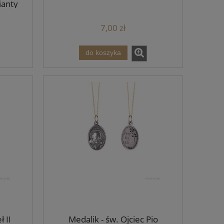
ianty
7,00 zł
do koszyka
 II
Medalik - św. Ojciec Pio