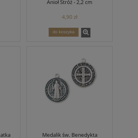
Anioł Stróż - 2,2 cm
4,90 zł
do koszyka
Matka
Medalik św. Benedykta