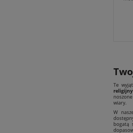
Twoj
Te wyją
religijny
noszone
wiary.
W nasze
dostępny
bogatą 
dopasow