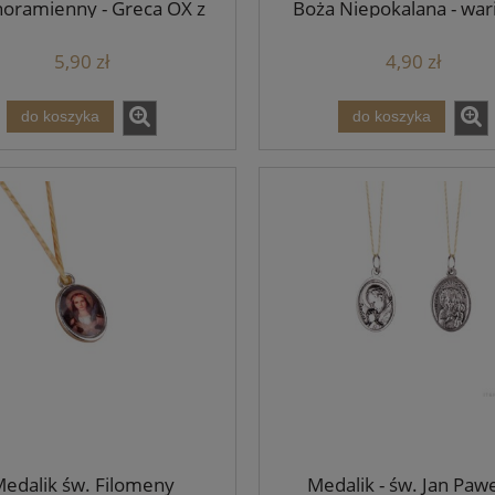
oramienny - Greca OX z
Boża Niepokalana - war
symbolami
5,90 zł
4,90 zł
do koszyka
do koszyka
edalik św. Filomeny
Medalik - św. Jan Paweł