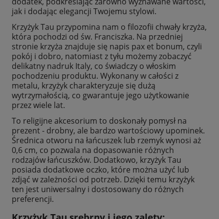
dodatek, podkreślając zarówno wyznawane wartości,
jak i dodając elegancji Twojemu stylowi.
Krzyżyk Tau przypomina nam o filozofii chwały krzyża,
która pochodzi od św. Franciszka. Na przedniej
stronie krzyża znajduje się napis pax et bonum, czyli
pokój i dobro, natomiast z tyłu możemy zobaczyć
delikatny nadruk Italy, co świadczy o włoskim
pochodzeniu produktu. Wykonany w całości z
metalu, krzyżyk charakteryzuje się dużą
wytrzymałością, co gwarantuje jego użytkowanie
przez wiele lat.
To religijne akcesorium to doskonały pomysł na
prezent - drobny, ale bardzo wartościowy upominek.
Średnica otworu na łańcuszek lub rzemyk wynosi aż
0,6 cm, co pozwala na dopasowanie różnych
rodzajów łańcuszków. Dodatkowo, krzyżyk Tau
posiada dodatkowe oczko, które można użyć lub
zdjąć w zależności od potrzeb. Dzięki temu krzyżyk
ten jest uniwersalny i dostosowany do różnych
preferencji.
Krzyżyk Tau srebrny i jego zalety: