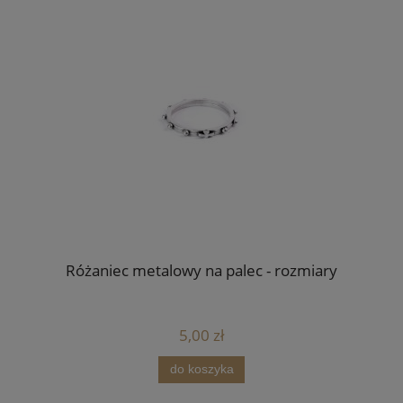
Bra
Różaniec metalowy na palec - rozmiary
5,00 zł
do koszyka