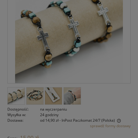
Dostępność:
na wyczerpaniu
Wysyłka w:
24 godziny
Dostawa:
od 14,90 zł
- InPost Paczkomat 24/7
(Polska)
sprawdź formy dostawy
Cena nie zawiera ewentualnych kosztów płatności
15,00 zł