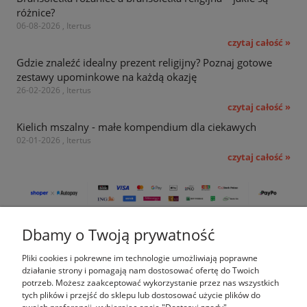
różnice?
06-08-2026 , Itertus
czytaj całość »
Gdzie znaleźć idealny prezent religijny? Poznaj gotowe
zestawy upominkowe na każdą okazję
26-02-2026 , Itertus
czytaj całość »
Kielich mszalny - małe kompendium dla ciekawych
02-01-2026 , Itertus
czytaj całość »
Dbamy o Twoją prywatność
Pomoc
Pliki cookies i pokrewne im technologie umożliwiają poprawne
Moje konto
działanie strony i pomagają nam dostosować ofertę do Twoich
potrzeb. Możesz zaakceptować wykorzystanie przez nas wszystkich
tych plików i przejść do sklepu lub dostosować użycie plików do
Płatności i dostawa