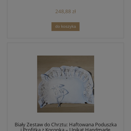
Klasyka - Unikat handmade
248,88 zł
do koszyka
Biały Zestaw do Chrztu: Haftowana Poduszka
i Profitka z Koronką – Unikat Handmade