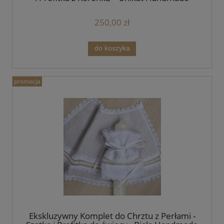
250,00 zł
do koszyka
promocja
Ekskluzywny Komplet do Chrztu z Perłami -