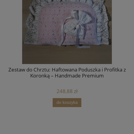
Zestaw do Chrztu: Haftowana Poduszka i Profitka z
B
Koronką – Handmade Premium
248,88 zł
do koszyka