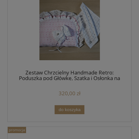
Zestaw Chrzcielny Handmade Retro:
Poduszka pod Główkę, Szatka i Osłonka na
Świecę - Unikat handmade
320,00 zł
do koszyka
promocja