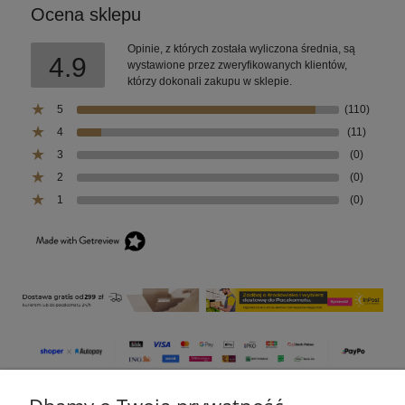
Ocena sklepu
Opinie, z których została wyliczona średnia, są
4.9
wystawione przez zweryfikowanych klientów,
którzy dokonali zakupu w sklepie.
5
(110)
4
(11)
3
(0)
2
(0)
1
(0)