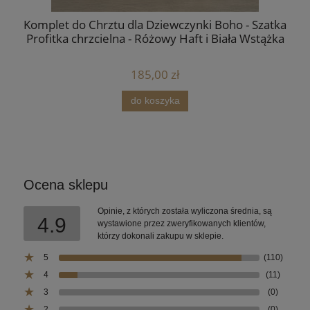
ś
Komplet do Chrztu dla Dziewczynki Boho - Szatka
Profitka chrzcielna - Różowy Haft i Biała Wstążka
185,00 zł
do koszyka
Ocena sklepu
Opinie, z których została wyliczona średnia, są
4.9
wystawione przez zweryfikowanych klientów,
którzy dokonali zakupu w sklepie.
5
(110)
4
(11)
3
(0)
2
(0)