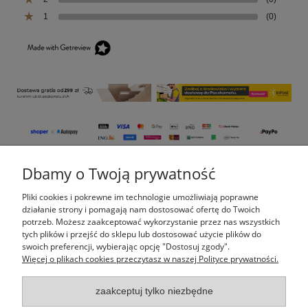
1
(0)
Dbamy o Twoją prywatność
Pomoc
Pliki cookies i pokrewne im technologie umożliwiają poprawne
Moje konto
działanie strony i pomagają nam dostosować ofertę do Twoich
potrzeb. Możesz zaakceptować wykorzystanie przez nas wszystkich
tych plików i przejść do sklepu lub dostosować użycie plików do
Płatności i dostawa
swoich preferencji, wybierając opcję "Dostosuj zgody".
Więcej o plikach cookies przeczytasz w naszej Polityce prywatności.
Informacje
zaakceptuj tylko niezbędne
O nas