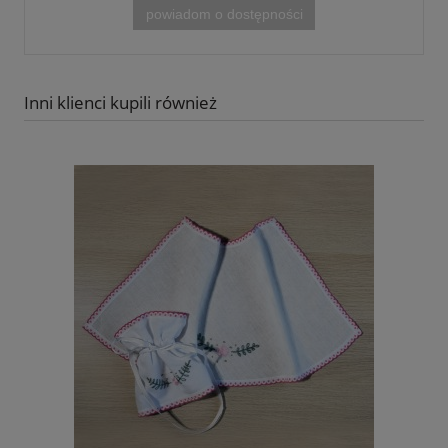
powiadom o dostępności
Inni klienci kupili również
Ze