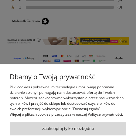
1
(0)
Dbamy o Twoją prywatność
Pomoc
Pliki cookies i pokrewne im technologie umożliwiają poprawne
Moje konto
działanie strony i pomagają nam dostosować ofertę do Twoich
potrzeb. Możesz zaakceptować wykorzystanie przez nas wszystkich
tych plików i przejść do sklepu lub dostosować użycie plików do
Płatności i dostawa
swoich preferencji, wybierając opcję "Dostosuj zgody".
Więcej o plikach cookies przeczytasz w naszej Polityce prywatności.
Informacje
zaakceptuj tylko niezbędne
O nas