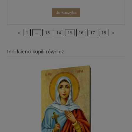
do koszyka
«
1
...
13
14
15
16
17
18
»
Inni klienci kupili również