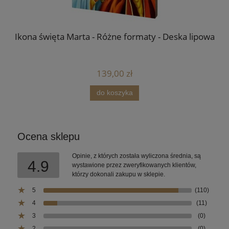
Ikona święta Marta - Różne formaty - Deska lipowa
I
139,00 zł
do koszyka
Ocena sklepu
Opinie, z których została wyliczona średnia, są
4.9
wystawione przez zweryfikowanych klientów,
którzy dokonali zakupu w sklepie.
5
(110)
4
(11)
3
(0)
2
(0)