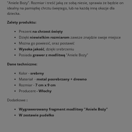
"Aniele Boży". Rozmiar i treść jaką ze sobą niesie, sprawia że będzie on
idealny na pamiątkę chrztu świętego, lub na każdą inną okazje dla
dziecka.
Zalety produktu:
Prezent
na chrzest święty
Dzięki
niewielkim rozmiarom
zawsze znajdzie swoje miejsce
Można go powiesić, oraz postawić
Wysoka jakość
, dzięki srebrzeniu
Posiada
grawer z modlitwą
"Aniele Boży"
Dane techniczne:
Kolor -
srebrny
Materiał -
metal posrebrzany + drewno
Rozmiar -
7 cm x 9 cm
Producent
- Włochy
Dodatkowe
:
Wygrawerowany fragment modlitwy "Aniele Boży"
W zestawie pudełko