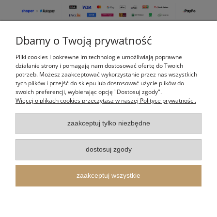
Dbamy o Twoją prywatność
Pomoc
Pliki cookies i pokrewne im technologie umożliwiają poprawne
Moje konto
działanie strony i pomagają nam dostosować ofertę do Twoich
potrzeb. Możesz zaakceptować wykorzystanie przez nas wszystkich
tych plików i przejść do sklepu lub dostosować użycie plików do
Płatności i dostawa
swoich preferencji, wybierając opcję "Dostosuj zgody".
Więcej o plikach cookies przeczytasz w naszej Polityce prywatności.
Informacje
zaakceptuj tylko niezbędne
O nas
dostosuj zgody
Indeks kategorii
zaakceptuj wszystkie
Itertus Piotr Cieślik
| Kalinowa 14, 43-340 Kozy, woj. śląskie | E-mail:
shop@itertus.pl
Tel.:
509924720
| NIP: 9372733548 REGON: 388182836
pokaż pełną wersję strony