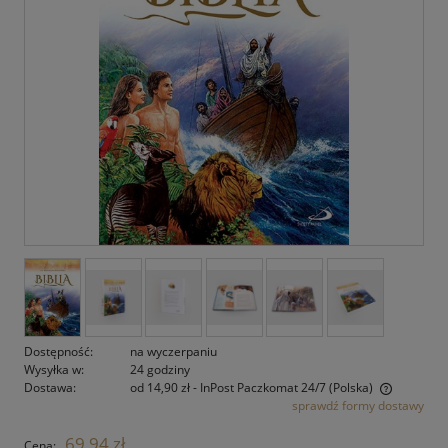
Dostępność:
na wyczerpaniu
Wysyłka w:
24 godziny
Dostawa:
od 14,90 zł
- InPost Paczkomat 24/7
(Polska)
sprawdź formy dostawy
Cena nie zawiera ewentualnych kosztów płatności
69,94 zł
Cena: