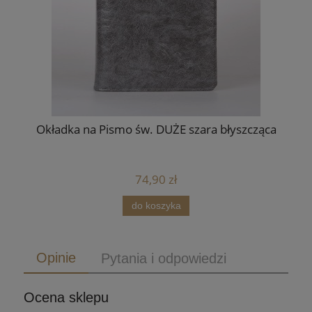
Okładka na Pismo św. DUŻE szara błyszcząca
E
74,90 zł
do koszyka
Opinie
Pytania i odpowiedzi
Ocena sklepu