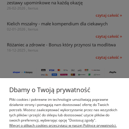
zestawy upominkowe na każdą okazję
26-02-2026 , Itertus
czytaj całość »
Kielich mszalny - małe kompendium dla ciekawych
02-01-2026 , Itertus
czytaj całość »
Różaniec a zdrowie - Bonus który przynosi ta modlitwa
16-12-2025 , Itertus
czytaj całość »
Dbamy o Twoją prywatność
Pomoc
Pliki cookies i pokrewne im technologie umożliwiają poprawne
Moje konto
działanie strony i pomagają nam dostosować ofertę do Twoich
potrzeb. Możesz zaakceptować wykorzystanie przez nas wszystkich
tych plików i przejść do sklepu lub dostosować użycie plików do
Płatności i dostawa
swoich preferencji, wybierając opcję "Dostosuj zgody".
Więcej o plikach cookies przeczytasz w naszej Polityce prywatności.