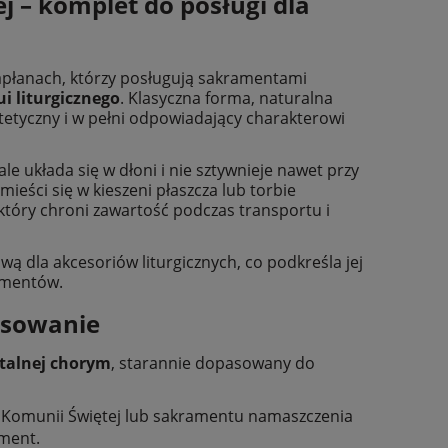
j – komplet do posługi dla
apłanach, którzy posługują sakramentami
i liturgicznego
. Klasyczna forma, naturalna
stetyczny i w pełni odpowiadający charakterowi
le układa się w dłoni i nie sztywnieje nawet przy
ieści się w kieszeni płaszcza lub torbie
 który chroni zawartość podczas transportu i
dla akcesoriów liturgicznych, co podkreśla jej
lementów.
tosowanie
talnej chorym
, starannie dopasowany do
a Komunii Świętej lub sakramentu namaszczenia
ament.