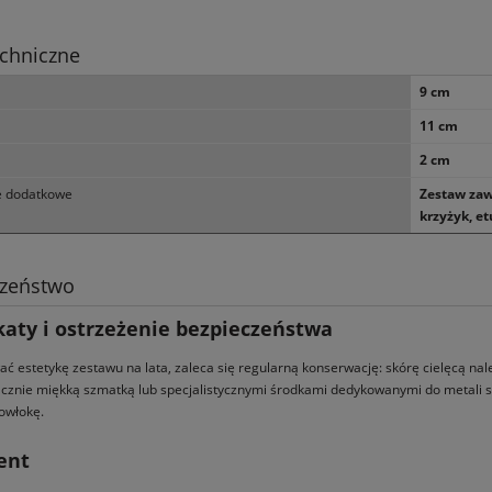
chniczne
9 cm
11 cm
2 cm
e dodatkowe
Zestaw zaw
krzyżyk, e
czeństwo
katy i ostrzeżenie bezpieczeństwa
ć estetykę zestawu na lata, zaleca się regularną konserwację: skórę cielęcą nal
ącznie miękką szmatką lub specjalistycznymi środkami dedykowanymi do metali
owłokę.
ent