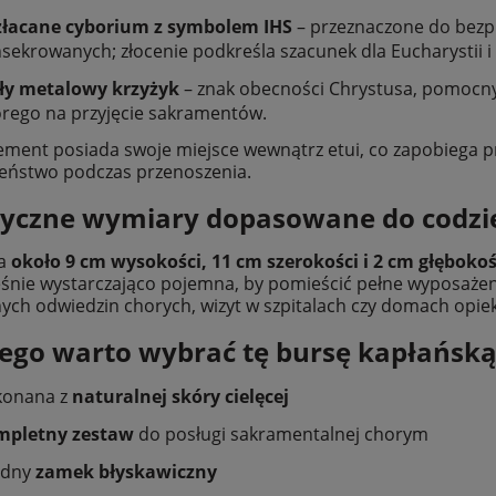
złacane cyborium z symbolem IHS
– przeznaczone do bezp
sekrowanych; złocenie podkreśla szacunek dla Eucharystii i
ły metalowy krzyżyk
– znak obecności Chrystusa, pomocn
rego na przyjęcie sakramentów.
ement posiada swoje miejsce wewnątrz etui, co zapobiega p
eństwo podczas przenoszenia.
yczne wymiary dopasowane do codzie
ma
około 9 cm wysokości, 11 cm szerokości i 2 cm głębokoś
śnie wystarczająco pojemna, by pomieścić pełne wyposażenie
ych odwiedzin chorych, wizyt w szpitalach czy domach opiek
ego warto wybrać tę bursę kapłańską
konana z
naturalnej skóry cielęcej
mpletny zestaw
do posługi sakramentalnej chorym
idny
zamek błyskawiczny