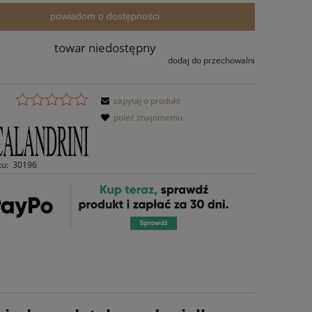
powiadom o dostępności
towar niedostępny
dodaj do przechowalni
zapytaj o produkt
poleć znajomemu
tu:
30196