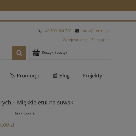
+48 509 924 720
shop@itertus.pl
Zarejestruj się
Zaloguj się
Koszyk:
(pusty)
🏷️ Promocje
📰 Blog
Projekty
Oferta Hurtowa
orych – Miękkie etui na suwak
:
brak towaru
,00 zł