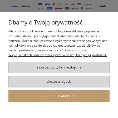
Dbamy o Twoją prywatność
Pomoc
Pliki cookies i pokrewne im technologie umożliwiają poprawne
Moje konto
działanie strony i pomagają nam dostosować ofertę do Twoich
potrzeb. Możesz zaakceptować wykorzystanie przez nas wszystkich
tych plików i przejść do sklepu lub dostosować użycie plików do
Płatności i dostawa
swoich preferencji, wybierając opcję "Dostosuj zgody".
Więcej o plikach cookies przeczytasz w naszej Polityce prywatności.
Informacje
zaakceptuj tylko niezbędne
O nas
dostosuj zgody
Indeks kategorii
zaakceptuj wszystkie
Itertus Piotr Cieślik
| Kalinowa 14, 43-340 Kozy, woj. śląskie | E-mail:
shop@itertus.pl
Tel.:
509924720
| NIP: 9372733548 REGON: 388182836
pokaż pełną wersję strony