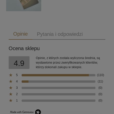
Opinie
Pytania i odpowiedzi
Ocena sklepu
Opinie, z których została wyliczona średnia, są
4.9
wystawione przez zweryfikowanych klientów,
którzy dokonali zakupu w sklepie.
5
(110)
4
(11)
3
(0)
2
(0)
1
(0)