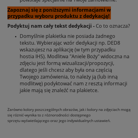
Zapoznaj się z poniższymi informacjami w
przypadku wyboru produktu z dedykacją!
Podyktuj nam cały tekst dedykacji -
Co to oznacza?
Domyślnie plakietka nie posiada żadnego
tekstu. Wybierając wzór dedykacji np. DED8
wskazujesz na aplikację (w tym przypadku
hostia IHS). Modlitwa "Aniele Boży" widoczna na
zdjęciu jest formą wizualizacji/propozycji,
dlatego jeśli chcesz aby była ona częścią
Twojego zamówienia, to należy ją (lub inną
modlitwę) podyktować nam z resztą informacji
jakie mają się znaleźć na plakietce.
Zarówno kolory poszczególnych obrazów, jak i kolory na zdjęciach mogą
się różnić-wynika to z różnorodności dostępnego
sprzętu wyświetlającego oraz jego indywidualnych ustawień.