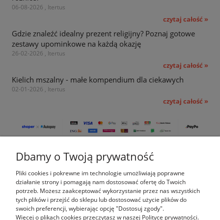
06-08-2026 , Itertus
czytaj całość »
Gdzie znaleźć idealny prezent religijny? Poznaj gotowe
zestawy upominkowe na każdą okazję
26-02-2026 , Itertus
czytaj całość »
Kielich mszalny - małe kompendium dla ciekawych
02-01-2026 , Itertus
czytaj całość »
Dbamy o Twoją prywatność
Pomoc
Pliki cookies i pokrewne im technologie umożliwiają poprawne
Moje konto
działanie strony i pomagają nam dostosować ofertę do Twoich
potrzeb. Możesz zaakceptować wykorzystanie przez nas wszystkich
tych plików i przejść do sklepu lub dostosować użycie plików do
Płatności i dostawa
swoich preferencji, wybierając opcję "Dostosuj zgody".
Więcej o plikach cookies przeczytasz w naszej Polityce prywatności.