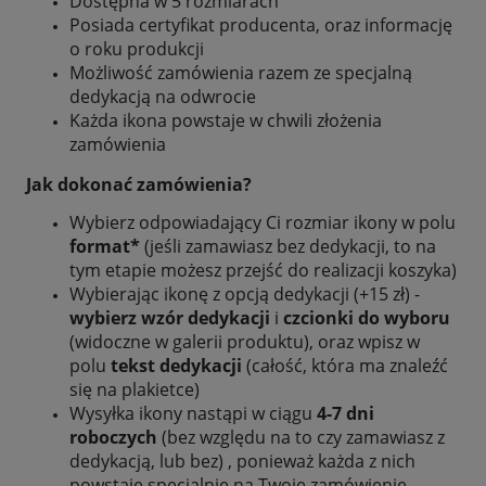
Dostępna w 5 rozmiarach
Posiada certyfikat producenta, oraz informację
o roku produkcji
Możliwość zamówienia razem ze specjalną
dedykacją na odwrocie
Każda ikona powstaje w chwili złożenia
zamówienia
Jak dokonać zamówienia?
Wybierz odpowiadający Ci rozmiar ikony w polu
format*
(jeśli zamawiasz bez dedykacji, to na
tym etapie możesz przejść do realizacji koszyka)
Wybierając ikonę z opcją dedykacji (+15 zł) -
wybierz wzór dedykacji
i
czcionki do wyboru
(widoczne w galerii produktu), oraz wpisz w
polu
tekst dedykacji
(całość, która ma znaleźć
się na plakietce)
Wysyłka ikony nastąpi w ciągu
4-7 dni
roboczych
(bez względu na to czy zamawiasz z
dedykacją, lub bez) , ponieważ każda z nich
powstaje specjalnie na Twoje zamówienie.