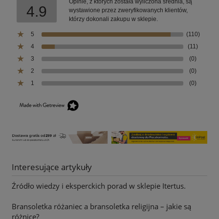
Opinie, z których została wyliczona średnia, są
4.9
wystawione przez zweryfikowanych klientów,
którzy dokonali zakupu w sklepie.
5
(110)
4
(11)
3
(0)
2
(0)
1
(0)
Interesujące artykuły
Źródło wiedzy i eksperckich porad w sklepie Itertus.
Bransoletka różaniec a bransoletka religijna – jakie są
różnice?