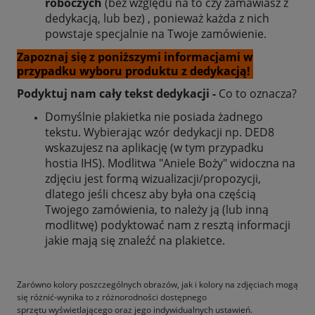
roboczych
(bez względu na to czy zamawiasz z
dedykacją, lub bez) , ponieważ każda z nich
powstaje specjalnie na Twoje zamówienie.
Zapoznaj się z poniższymi informacjami w
przypadku wyboru produktu z dedykacją!
Podyktuj nam cały tekst dedykacji -
Co to oznacza?
Domyślnie plakietka nie posiada żadnego
tekstu. Wybierając wzór dedykacji np. DED8
wskazujesz na aplikację (w tym przypadku
hostia IHS). Modlitwa "Aniele Boży" widoczna na
zdjęciu jest formą wizualizacji/propozycji,
dlatego jeśli chcesz aby była ona częścią
Twojego zamówienia, to należy ją (lub inną
modlitwę) podyktować nam z resztą informacji
jakie mają się znaleźć na plakietce.
Zarówno kolory poszczególnych obrazów, jak i kolory na zdjęciach mogą
się różnić-wynika to z różnorodności dostępnego
sprzętu wyświetlającego oraz jego indywidualnych ustawień.