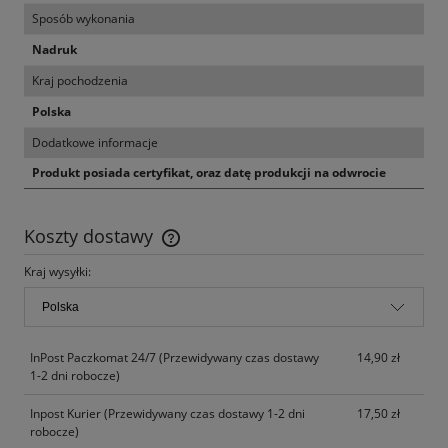
Sposób wykonania
Nadruk
Kraj pochodzenia
Polska
Dodatkowe informacje
Produkt posiada certyfikat, oraz datę produkcji na odwrocie
Koszty dostawy
Cena nie zawiera ewentualnych kosztów płatności
Kraj wysyłki:
InPost Paczkomat 24/7
(Przewidywany czas dostawy
14,90 zł
1-2 dni robocze)
Inpost Kurier
(Przewidywany czas dostawy 1-2 dni
17,50 zł
robocze)