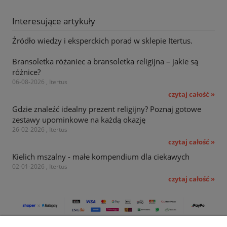
Interesujące artykuły
Źródło wiedzy i eksperckich porad w sklepie Itertus.
Bransoletka różaniec a bransoletka religijna – jakie są
różnice?
06-08-2026 , Itertus
czytaj całość »
Gdzie znaleźć idealny prezent religijny? Poznaj gotowe
zestawy upominkowe na każdą okazję
26-02-2026 , Itertus
czytaj całość »
Kielich mszalny - małe kompendium dla ciekawych
02-01-2026 , Itertus
czytaj całość »