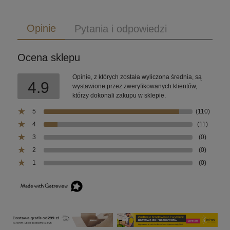
Opinie
Pytania i odpowiedzi
Ocena sklepu
Opinie, z których została wyliczona średnia, są
4.9
wystawione przez zweryfikowanych klientów,
którzy dokonali zakupu w sklepie.
5
(110)
4
(11)
3
(0)
2
(0)
1
(0)