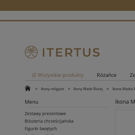
🛒 Wszystkie produkty
Różańce
Z
»
»
»
Ikony religijne
Ikony Matki Bożej
Ikona Matka 
Ikona M
Menu
Zestawy prezentowe
Biżuteria chrześcijańska
Figurki świętych