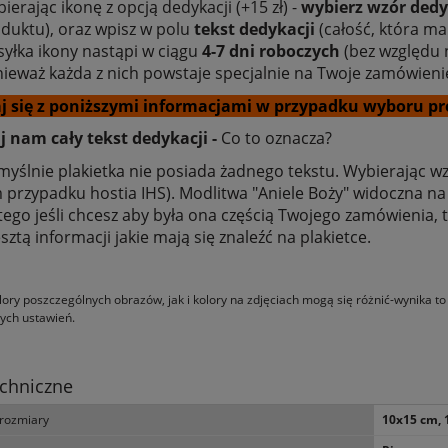
ierając ikonę z opcją dedykacji (+15 zł) -
wybierz wzór dedy
duktu), oraz wpisz w polu
tekst dedykacji
(całość, która ma
yłka ikony nastąpi w ciągu
4-7 dni roboczych
(bez względu n
ieważ każda z nich powstaje specjalnie na Twoje zamówieni
j się z poniższymi informacjami w przypadku wyboru pr
 nam cały tekst dedykacji -
Co to oznacza?
yślnie plakietka nie posiada żadnego tekstu. Wybierając wz
 przypadku hostia IHS). Modlitwa "Aniele Boży" widoczna na z
tego jeśli chcesz aby była ona częścią Twojego zamówienia,
esztą informacji jakie mają się znaleźć na plakietce.
Książka - Kobieta w pełni
Ikona Jana Pawła II - 40 x 50 cm
 - s. Anna Maria Pudełko
OUTLET
ory poszczególnych obrazów, jak i kolory na zdjęciach mogą się różnić-wynika t
AP
ych ustawień.
9,59 zł
680,00 zł
12,97 zł
860,00 zł
a regularna:
Cena regularna:
chniczne
3,38 zł
860,00 zł
jniższa cena:
Najniższa cena:
rozmiary
10x15 cm, 
do koszyka
do koszyka