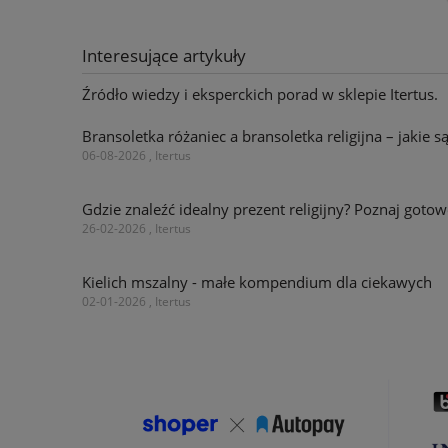
Interesujące artykuły
Źródło wiedzy i eksperckich porad w sklepie Itertus.
Bransoletka różaniec a bransoletka religijna – jakie s
06-08-2026 , Itertus
Gdzie znaleźć idealny prezent religijny? Poznaj go
26-02-2026 , Itertus
Kielich mszalny - małe kompendium dla ciekawych
02-01-2026 , Itertus