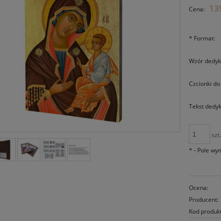
139
Cena:
*
Format:
Wzór dedyka
Czcionki do
Tekst dedyka
szt
*
- Pole w
Ocena:
Producent:
Kod produk