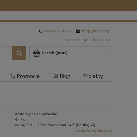
+48 509 924 720
shop@itertus.pl
Zarejestruj się
Zaloguj się
Koszyk:
(pusty)
🏷️ Promocje
📰 Blog
Projekty
Oferta Hurtowa
:
dostępny na zamówienie
4 - 7 dni
od 14,90 zł
- InPost Paczkomat 24/7
(Polska)
sprawdź formy dostawy