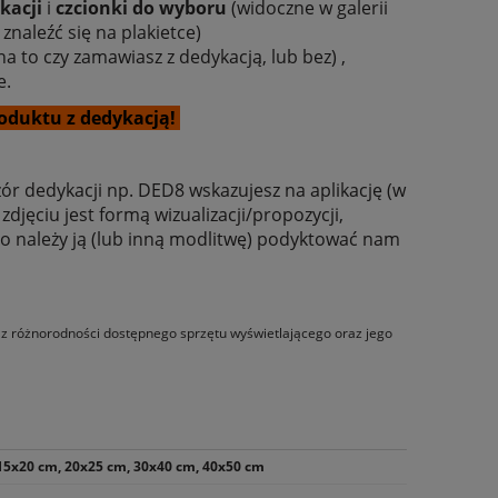
kacji
i
czcionki do wyboru
(widoczne w galerii
 znaleźć się na plakietce)
a to czy zamawiasz z dedykacją, lub bez) ,
e.
oduktu z dedykacją!
ór dedykacji np. DED8 wskazujesz na aplikację (w
djęciu jest formą wizualizacji/propozycji,
 to należy ją (lub inną modlitwę) podyktować nam
 -
Poduszka dla dziecka, Mały Książę
Poduszka dla dz
mis
o z różnorodności dostępnego sprzętu wyświetlającego oraz jego
36,00 zł
36,0
49,20 zł
Cena regularna:
Cena regular
49,20 zł
Najniższa cena:
Najniższa ce
15x20 cm, 20x25 cm, 30x40 cm, 40x50 cm
do koszyka
do ko