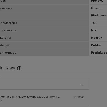
razu
Pionowy
wykonania
Drewno
Płatki pozł
 powieszenia
Tak
 postawienia
Nie
konania
Nadruk
odzenia
Polska
 informacje
Produkt pos
 dostawy
:
Cena nie zawiera ewentualnych kosztów
płatności
zkomat 24/7
(Przewidywany czas dostawy 1-2
14,90 zł
e)