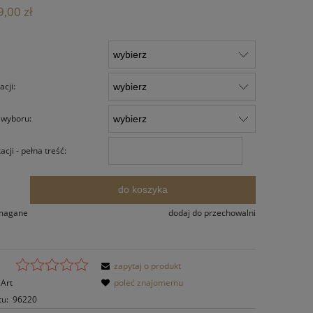
Cena nie zawiera ewentualnych kosztów
,00 zł
płatności
cji:
 wyboru:
cji - pełna treść:
do koszyka
.
ymagane
dodaj do przechowalni
zapytaj o produkt
Art
poleć znajomemu
tu:
96220