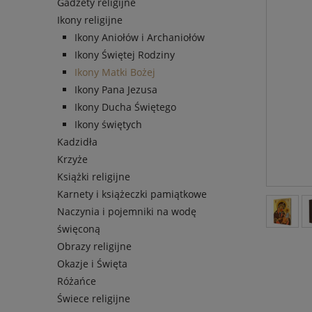
Gadżety religijne
Ikony religijne
Ikony Aniołów i Archaniołów
Ikony Świętej Rodziny
Ikony Matki Bożej
Ikony Pana Jezusa
Ikony Ducha Świętego
Ikony świętych
Kadzidła
Krzyże
Książki religijne
Karnety i książeczki pamiątkowe
Naczynia i pojemniki na wodę
święconą
Obrazy religijne
Okazje i Święta
Różańce
Świece religijne