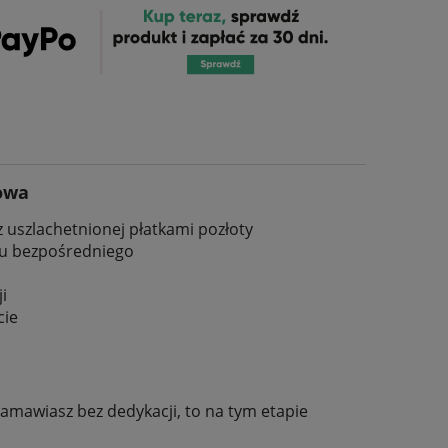
powa
 uszlachetnionej płatkami pozłoty
uku bezpośredniego
ji
cie
 zamawiasz bez dedykacji, to na tym etapie