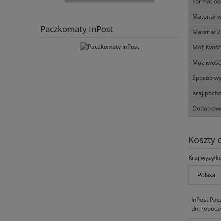
Format ob
Materiał 
Paczkomaty InPost
Materiał 2
Możliwość
Możliwość
Sposób wy
Kraj poch
Dodatkowe
Koszty
Kraj wysyłki
InPost Pac
dni robocz