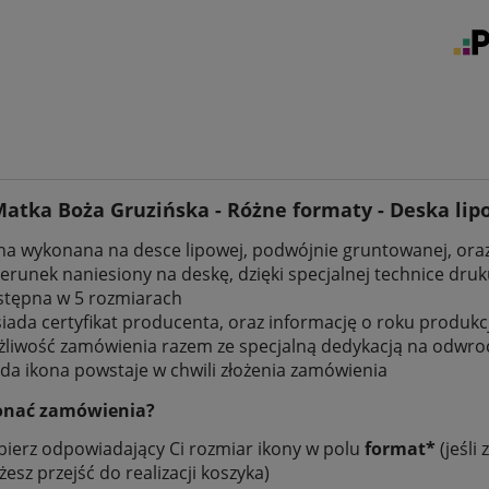
Matka Boża Gruzińska - Różne formaty - Deska li
na wykonana na desce lipowej, podwójnie gruntowanej, oraz
erunek naniesiony na deskę, dzięki specjalnej technice dr
tępna w 5 rozmiarach
iada certyfikat producenta, oraz informację o roku produkc
liwość zamówienia razem ze specjalną dedykacją na odwro
da ikona powstaje w chwili złożenia zamówienia
onać zamówienia?
ierz odpowiadający Ci rozmiar ikony w polu
format*
(jeśli
esz przejść do realizacji koszyka)