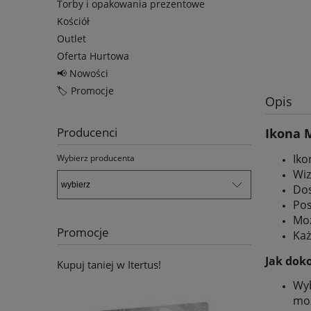
Torby i opakowania prezentowe
Kościół
Outlet
Oferta Hurtowa
📢 Nowości
🏷️ Promocje
Opis
Producenci
Ikona 
Iko
Wybierz producenta
Wiz
Dos
Pos
Moż
Promocje
Każ
Jak dok
Kupuj taniej w Itertus!
Wyb
moż