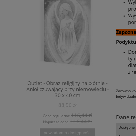
Wyb
pro
Wys
pon
Zapozna
Podyktuj
Dom
tym
dla
z r
więty - ZP-
Outlet - Obraz religijny na płótnie -
OUTLET - 
Anioł czuwający przy niemowlęciu -
szczęśliwa
Zarówno kol
30 x 40 cm
indywidualn
88,56 zł
 zł
116,44 zł
Cena regularna:
Cen
Dane te
 zł
116,44 zł
Najniższa cena:
Na
Dostępne 
powiadom o dostępności