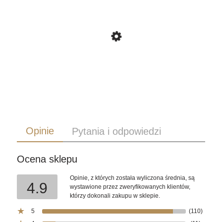
Opinie
Pytania i odpowiedzi
Ikona święty Augustyn - Różne formaty - Deska
lipowa
Ocena sklepu
Opinie, z których została wyliczona średnia, są
139,00 zł
4.9
wystawione przez zweryfikowanych klientów,
którzy dokonali zakupu w sklepie.
do koszyka
5
(110)