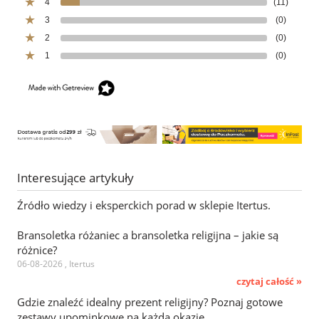
4
(11)
3
(0)
2
(0)
1
(0)
Interesujące artykuły
Źródło wiedzy i eksperckich porad w sklepie Itertus.
Bransoletka różaniec a bransoletka religijna – jakie są
różnice?
06-08-2026 , Itertus
czytaj całość »
Gdzie znaleźć idealny prezent religijny? Poznaj gotowe
zestawy upominkowe na każdą okazję