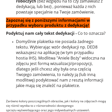
roboczych
(bez względu na to czy zamawiasz z
dedykacją, lub bez) , ponieważ każda z nich
powstaje specjalnie na Twoje zamówienie.
Zapoznaj się z poniższymi informacjami w
przypadku wyboru produktu z dedykacją!
Podyktuj nam cały tekst dedykacji -
Co to oznacza?
Domyślnie plakietka nie posiada żadnego
tekstu. Wybierając wzór dedykacji np. DED8
wskazujesz na aplikację (w tym przypadku
hostia IHS). Modlitwa "Aniele Boży" widoczna na
zdjęciu jest formą wizualizacji/propozycji,
dlatego jeśli chcesz aby była ona częścią
Twojego zamówienia, to należy ją (lub inną
modlitwę) podyktować nam z resztą informacji
jakie mają się znaleźć na plakietce.
Zarówno kolory poszczególnych obrazów, jak i kolory na zdjęciach mogą
się różnić-wynika to z różnorodności dostępnego
sprzętu wyświetlającego oraz jego indywidualnych ustawień.