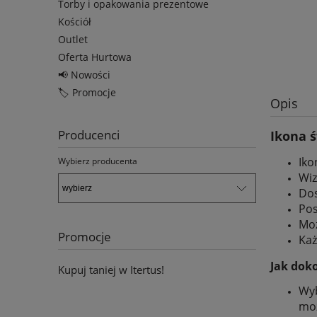
Torby i opakowania prezentowe
Kościół
Outlet
Oferta Hurtowa
📢 Nowości
🏷️ Promocje
Opis
Producenci
Ikona ś
Iko
Wybierz producenta
Wiz
Dos
Pos
Moż
Promocje
Każ
Jak dok
Kupuj taniej w Itertus!
Wyb
moż