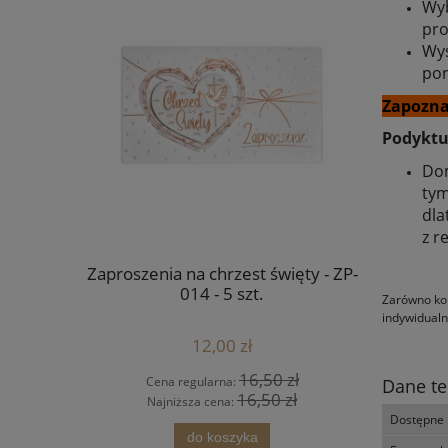
Wyb
pro
Wys
pon
Zapozna
Podyktuj
Dom
tym
dla
z r
a chrzest
Zaproszenia na chrzest święty - ZP-
Outlet - O
szt.
014 - 5 szt.
Anioł czuw
Zarówno kol
indywidualn
12,00 zł
 zł
16,50 zł
Cena regularna:
Cena
Dane te
 zł
16,50 zł
Najniższa cena:
Najn
Dostępne 
do koszyka
pow