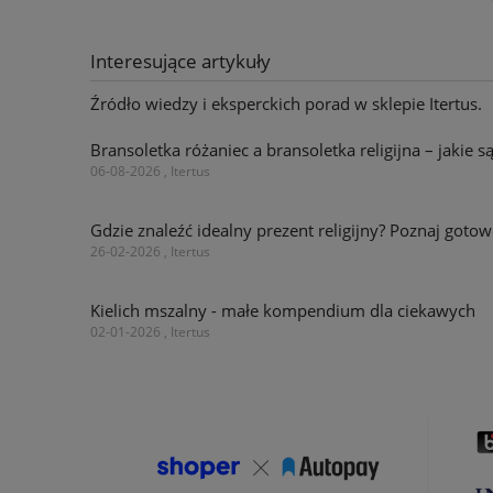
Interesujące artykuły
Źródło wiedzy i eksperckich porad w sklepie Itertus.
Bransoletka różaniec a bransoletka religijna – jakie s
06-08-2026 , Itertus
Gdzie znaleźć idealny prezent religijny? Poznaj go
26-02-2026 , Itertus
Kielich mszalny - małe kompendium dla ciekawych
02-01-2026 , Itertus