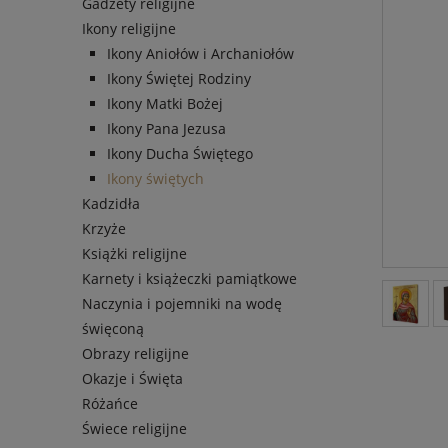
Gadżety religijne
Ikony religijne
Ikony Aniołów i Archaniołów
Ikony Świętej Rodziny
Ikony Matki Bożej
Ikony Pana Jezusa
Ikony Ducha Świętego
Ikony świętych
Kadzidła
Krzyże
Książki religijne
Karnety i książeczki pamiątkowe
Naczynia i pojemniki na wodę
święconą
Obrazy religijne
Okazje i Święta
Różańce
Świece religijne