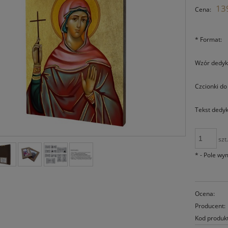
139
Cena:
*
Format:
Wzór dedyka
Czcionki do
Tekst dedyka
szt
*
- Pole w
Ocena:
Producent:
Kod produk