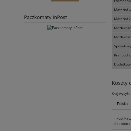
Format ob
Materiał 
Paczkomaty InPost
Materiał 2
Możliwość
Możliwość
Sposób wy
Kraj poch
Dodatkowe
Koszty
Kraj wysyłki
InPost Pac
dni robocz