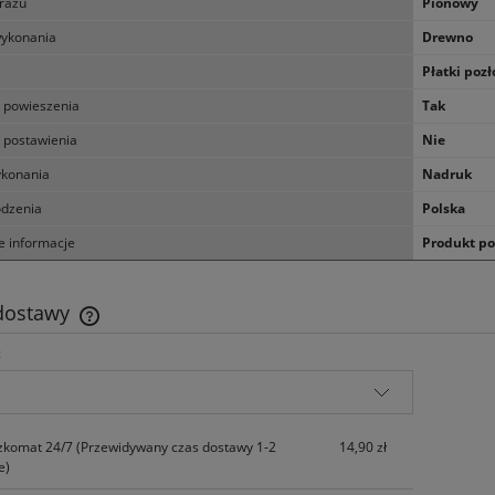
razu
Pionowy
wykonania
Drewno
Płatki pozł
 powieszenia
Tak
 postawienia
Nie
konania
Nadruk
odzenia
Polska
 informacje
Produkt pos
 dostawy
:
Cena nie zawiera ewentualnych kosztów
płatności
zkomat 24/7
(Przewidywany czas dostawy 1-2
14,90 zł
e)