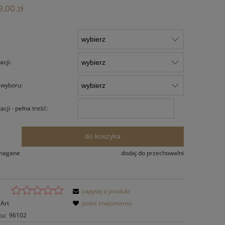
Cena nie zawiera ewentualnych kosztów
,00 zł
płatności
cji:
 wyboru:
cji - pełna treść:
do koszyka
.
ymagane
dodaj do przechowalni
zapytaj o produkt
Art
poleć znajomemu
tu:
96102