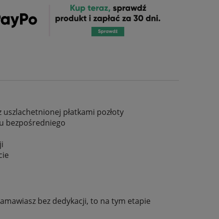
 uszlachetnionej płatkami pozłoty
uku bezpośredniego
ji
cie
 zamawiasz bez dedykacji, to na tym etapie