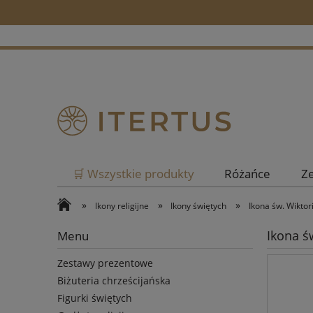
🛒 Wszystkie produkty
Różańce
Z
»
»
»
Ikony religijne
Ikony świętych
Ikona św. Wiktor
Ikona ś
Menu
Zestawy prezentowe
Biżuteria chrześcijańska
Figurki świętych