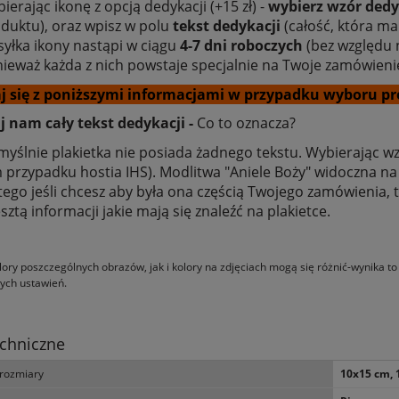
ierając ikonę z opcją dedykacji (+15 zł) -
wybierz wzór dedy
duktu), oraz wpisz w polu
tekst dedykacji
(całość, która ma
yłka ikony nastąpi w ciągu
4-7 dni roboczych
(bez względu n
ieważ każda z nich powstaje specjalnie na Twoje zamówieni
j się z poniższymi informacjami w przypadku wyboru pr
 nam cały tekst dedykacji -
Co to oznacza?
yślnie plakietka nie posiada żadnego tekstu. Wybierając wz
 przypadku hostia IHS). Modlitwa "Aniele Boży" widoczna na z
tego jeśli chcesz aby była ona częścią Twojego zamówienia,
esztą informacji jakie mają się znaleźć na plakietce.
braz religijny na płótnie -
OUTLET - Książka - Kobieta w pe
ający przy niemowlęciu -
szczęśliwa - s. Anna Maria Pude
ory poszczególnych obrazów, jak i kolory na zdjęciach mogą się różnić-wynika t
30 x 40 cm
AP
ych ustawień.
88,56 zł
9,59 zł
116,44 zł
12,97 zł
 regularna:
Cena regularna:
chniczne
116,44 zł
3,38 zł
iższa cena:
Najniższa cena:
rozmiary
10x15 cm, 
iadom o dostępności
do koszyka