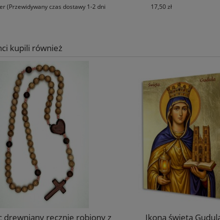
ier
(Przewidywany czas dostawy 1-2 dni
17,50 zł
nci kupili również
 drewniany ręcznie robiony z
Ikona święta Gudul