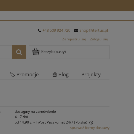
+48 509 924 720
shop@itertus.pl
Zarejestruj się
Zaloguj się
Koszyk:
(pusty)
🏷️ Promocje
📰 Blog
Projekty
Oferta Hurtowa
:
dostępny na zamówienie
4 - 7 dni
od 14,90 zł
- InPost Paczkomat 24/7
(Polska)
sprawdź formy dostawy