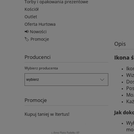
Torby i opakowania prezentowe
Kościół
Outlet
Oferta Hurtowa
📢 Nowości
🏷️ Promocje
Opis
Producenci
Ikona 
Iko
Wybierz producenta
Wiz
Dos
Pos
Moż
Promocje
Każ
Jak dok
Kupuj taniej w Itertus!
Wyb
moż