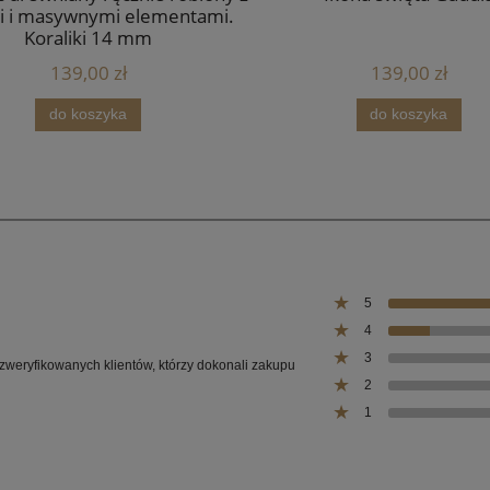
i i masywnymi elementami.
Koraliki 14 mm
139,00 zł
139,00 zł
do koszyka
do koszyka
5
4
3
 zweryfikowanych klientów, którzy dokonali zakupu
2
1