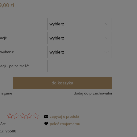
Cena nie zawiera ewentualnych kosztów
,00 zł
płatności
cji:
 wyboru:
cji - pełna treść:
do koszyka
.
ymagane
dodaj do przechowalni
zapytaj o produkt
Art
poleć znajomemu
tu:
96580