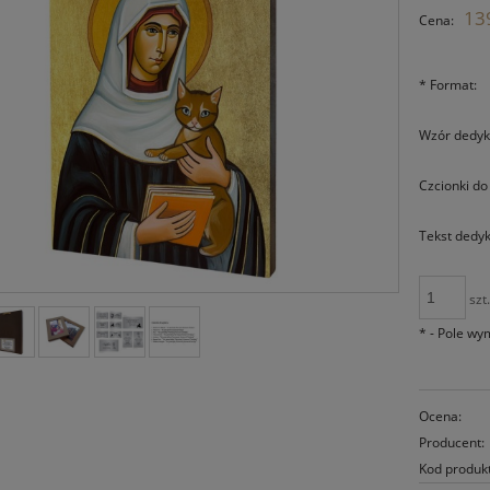
139
Cena:
*
Format:
Wzór dedyka
Czcionki do
Tekst dedyka
szt
*
- Pole w
Ocena:
Producent:
Kod produk