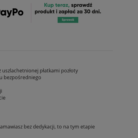
 uszlachetnionej płatkami pozłoty
uku bezpośredniego
ji
cie
 zamawiasz bez dedykacji, to na tym etapie