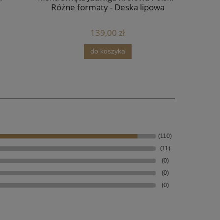
Różne formaty - Deska lipowa
139,00 zł
do koszyka
(110)
(11)
(0)
(0)
(0)