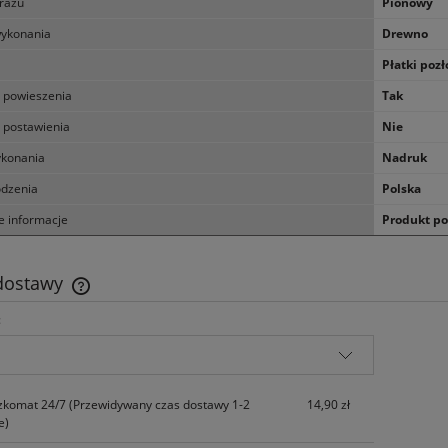
razu
Pionowy
wykonania
Drewno
Płatki pozł
 powieszenia
Tak
 postawienia
Nie
konania
Nadruk
odzenia
Polska
 informacje
Produkt pos
 dostawy
:
Cena nie zawiera ewentualnych kosztów
płatności
zkomat 24/7
(Przewidywany czas dostawy 1-2
14,90 zł
e)