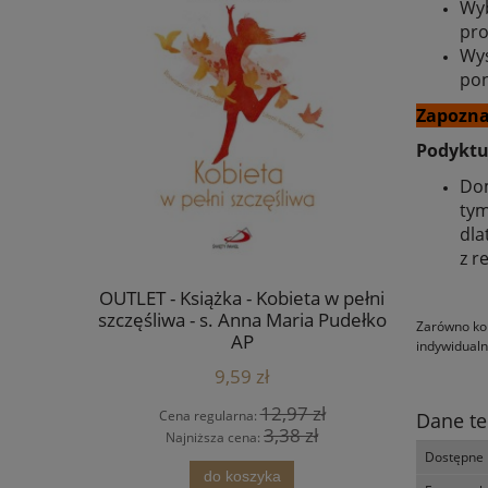
Wyb
pro
Wys
pon
Zapozna
Podyktuj
Dom
tym
dla
z r
a płótnie -
OUTLET - Książka - Kobieta w pełni
Ikona Jan
mowlęciu -
szczęśliwa - s. Anna Maria Pudełko
Zarówno kol
AP
indywidualn
9,59 zł
4 zł
12,97 zł
Cena regularna:
Cena
Dane te
 zł
3,38 zł
Najniższa cena:
Najn
Dostępne 
ści
do koszyka