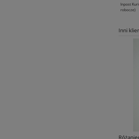
Inpost Kur
robocze)
Inni klie
Różaniec