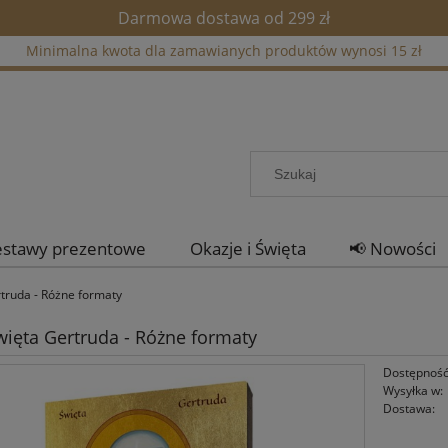
Darmowa dostawa od 299 zł
Minimalna kwota dla zamawianych produktów wynosi 15 zł
estawy prezentowe
Okazje i Święta
📢 Nowości
rtruda - Różne formaty
więta Gertruda - Różne formaty
Dostępność
Wysyłka w:
Dostawa: