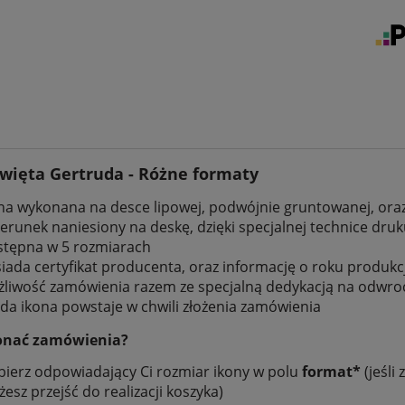
święta Gertruda - Różne formaty
na wykonana na desce lipowej, podwójnie gruntowanej, oraz
erunek naniesiony na deskę, dzięki specjalnej technice dr
tępna w 5 rozmiarach
iada certyfikat producenta, oraz informację o roku produkc
liwość zamówienia razem ze specjalną dedykacją na odwro
da ikona powstaje w chwili złożenia zamówienia
onać zamówienia?
ierz odpowiadający Ci rozmiar ikony w polu
format*
(jeśli
esz przejść do realizacji koszyka)