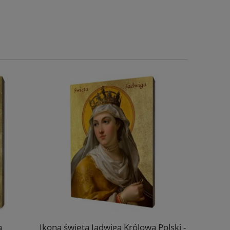
a
Ikona święta Jadwiga Królowa Polski -
Ik