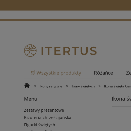
🛒 Wszystkie produkty
Różańce
Z
»
»
»
Ikony religijne
Ikony świętych
Ikona święta Ge
Ikona ś
Menu
Zestawy prezentowe
Biżuteria chrześcijańska
Figurki świętych