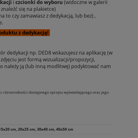
kacji
i
czcionki do wyboru
(widoczne w galerii
 znaleźć się na plakietce)
a to czy zamawiasz z dedykacją, lub bez) ,
e.
oduktu z dedykacją!
ór dedykacji np. DED8 wskazujesz na aplikację (w
djęciu jest formą wizualizacji/propozycji,
 to należy ją (lub inną modlitwę) podyktować nam
ążę
Poduszka dla dzieci - Aniołek z
Książka - Żyję! 
misiem
pok
o z różnorodności dostępnego sprzętu wyświetlającego oraz jego
36,00 zł
28,4
49,20 zł
Cena regularna:
Cena regular
49,20 zł
Najniższa cena:
Najniższa ce
15x20 cm, 20x25 cm, 30x40 cm, 40x50 cm
do koszyka
do ko