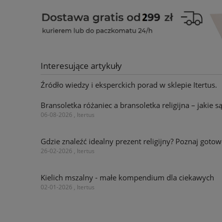
Interesujące artykuły
Źródło wiedzy i eksperckich porad w sklepie Itertus.
Bransoletka różaniec a bransoletka religijna – jakie s
06-08-2026 , Itertus
Gdzie znaleźć idealny prezent religijny? Poznaj go
26-02-2026 , Itertus
Kielich mszalny - małe kompendium dla ciekawych
02-01-2026 , Itertus