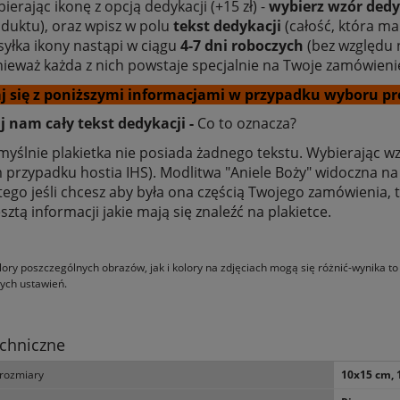
ierając ikonę z opcją dedykacji (+15 zł) -
wybierz wzór dedy
duktu), oraz wpisz w polu
tekst dedykacji
(całość, która ma
yłka ikony nastąpi w ciągu
4-7 dni roboczych
(bez względu n
ieważ każda z nich powstaje specjalnie na Twoje zamówieni
j się z poniższymi informacjami w przypadku wyboru pr
 nam cały tekst dedykacji -
Co to oznacza?
yślnie plakietka nie posiada żadnego tekstu. Wybierając wz
 przypadku hostia IHS). Modlitwa "Aniele Boży" widoczna na z
tego jeśli chcesz aby była ona częścią Twojego zamówienia,
esztą informacji jakie mają się znaleźć na plakietce.
a Pawła II - 40 x 50 cm -
Poduszka dla dziecka, Mały Ksi
OUTLET
ory poszczególnych obrazów, jak i kolory na zdjęciach mogą się różnić-wynika t
ych ustawień.
680,00 zł
36,00 zł
860,00 zł
49,20 zł
 regularna:
Cena regularna:
chniczne
860,00 zł
49,20 zł
iższa cena:
Najniższa cena:
rozmiary
10x15 cm, 
do koszyka
do koszyka