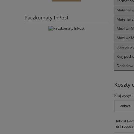
Format ob
Materiał 
Paczkomaty InPost
Materiał 2
Możliwość
Możliwość
Sposób wy
Kraj poch
Dodatkowe
Koszty
Kraj wysyłki
InPost Pac
dni robocz