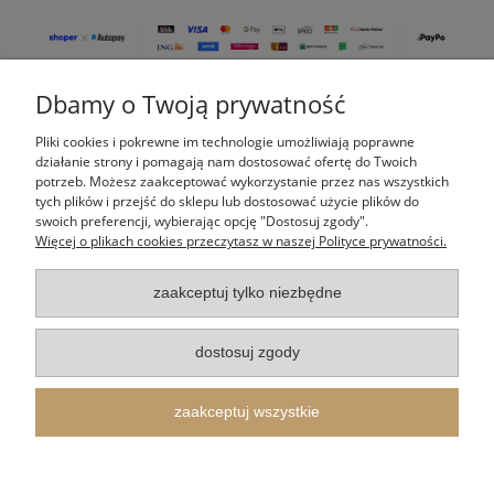
Dbamy o Twoją prywatność
Pomoc
Pliki cookies i pokrewne im technologie umożliwiają poprawne
Moje konto
działanie strony i pomagają nam dostosować ofertę do Twoich
potrzeb. Możesz zaakceptować wykorzystanie przez nas wszystkich
tych plików i przejść do sklepu lub dostosować użycie plików do
Płatności i dostawa
swoich preferencji, wybierając opcję "Dostosuj zgody".
Więcej o plikach cookies przeczytasz w naszej Polityce prywatności.
Informacje
zaakceptuj tylko niezbędne
O nas
dostosuj zgody
Indeks kategorii
zaakceptuj wszystkie
Itertus Piotr Cieślik
| Kalinowa 14, 43-340 Kozy, woj. śląskie | E-mail:
shop@itertus.pl
Tel.:
509924720
| NIP: 9372733548 REGON: 388182836