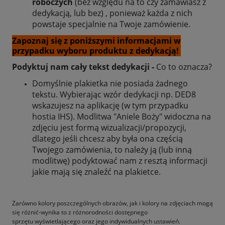
roboczych
(bez względu na to czy zamawiasz z
dedykacją, lub bez) , ponieważ każda z nich
powstaje specjalnie na Twoje zamówienie.
Zapoznaj się z poniższymi informacjami w
przypadku wyboru produktu z dedykacją!
Podyktuj nam cały tekst dedykacji -
Co to oznacza?
Domyślnie plakietka nie posiada żadnego
tekstu. Wybierając wzór dedykacji np. DED8
wskazujesz na aplikację (w tym przypadku
hostia IHS). Modlitwa "Aniele Boży" widoczna na
zdjęciu jest formą wizualizacji/propozycji,
dlatego jeśli chcesz aby była ona częścią
Twojego zamówienia, to należy ją (lub inną
modlitwę) podyktować nam z resztą informacji
jakie mają się znaleźć na plakietce.
Zarówno kolory poszczególnych obrazów, jak i kolory na zdjęciach mogą
się różnić-wynika to z różnorodności dostępnego
sprzętu wyświetlającego oraz jego indywidualnych ustawień.