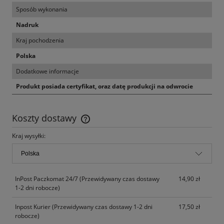
Sposób wykonania
Nadruk
Kraj pochodzenia
Polska
Dodatkowe informacje
Produkt posiada certyfikat, oraz datę produkcji na odwrocie
Koszty dostawy
Cena nie zawiera ewentualnych kosztów płatności
Kraj wysyłki:
InPost Paczkomat 24/7
(Przewidywany czas dostawy
14,90 zł
1-2 dni robocze)
Inpost Kurier
(Przewidywany czas dostawy 1-2 dni
17,50 zł
robocze)