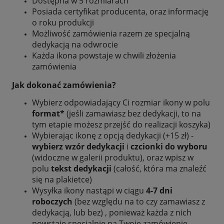
Dostępna w 5 rozmiarach
Posiada certyfikat producenta, oraz informację
o roku produkcji
Możliwość zamówienia razem ze specjalną
dedykacją na odwrocie
Każda ikona powstaje w chwili złożenia
zamówienia
Jak dokonać zamówienia?
Wybierz odpowiadający Ci rozmiar ikony w polu
format*
(jeśli zamawiasz bez dedykacji, to na
tym etapie możesz przejść do realizacji koszyka)
Wybierając ikonę z opcją dedykacji (+15 zł) -
wybierz wzór dedykacji
i
czcionki do wyboru
(widoczne w galerii produktu), oraz wpisz w
polu
tekst dedykacji
(całość, która ma znaleźć
się na plakietce)
Wysyłka ikony nastąpi w ciągu
4-7 dni
roboczych
(bez względu na to czy zamawiasz z
dedykacją, lub bez) , ponieważ każda z nich
powstaje specjalnie na Twoje zamówienie.