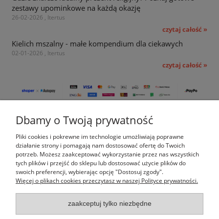
zestawy upominkowe na każdą okazję
26-02-2026 , Itertus
czytaj całość »
Kielich mszalny - małe kompendium dla ciekawych
02-01-2026 , Itertus
czytaj całość »
Dbamy o Twoją prywatność
Pomoc
Pliki cookies i pokrewne im technologie umożliwiają poprawne
Moje konto
działanie strony i pomagają nam dostosować ofertę do Twoich
potrzeb. Możesz zaakceptować wykorzystanie przez nas wszystkich
tych plików i przejść do sklepu lub dostosować użycie plików do
Płatności i dostawa
swoich preferencji, wybierając opcję "Dostosuj zgody".
Więcej o plikach cookies przeczytasz w naszej Polityce prywatności.
Informacje
zaakceptuj tylko niezbędne
O nas