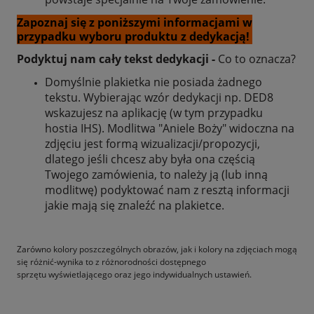
Zapoznaj się z poniższymi informacjami w
przypadku wyboru produktu z dedykacją!
Podyktuj nam cały tekst dedykacji -
Co to oznacza?
Domyślnie plakietka nie posiada żadnego
tekstu. Wybierając wzór dedykacji np. DED8
wskazujesz na aplikację (w tym przypadku
hostia IHS). Modlitwa "Aniele Boży" widoczna na
zdjęciu jest formą wizualizacji/propozycji,
dlatego jeśli chcesz aby była ona częścią
Twojego zamówienia, to należy ją (lub inną
modlitwę) podyktować nam z resztą informacji
jakie mają się znaleźć na plakietce.
Zarówno kolory poszczególnych obrazów, jak i kolory na zdjęciach mogą
się różnić-wynika to z różnorodności dostępnego
sprzętu wyświetlającego oraz jego indywidualnych ustawień.