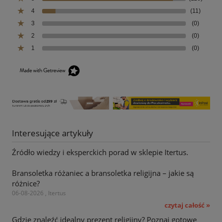
4
(11)
3
(0)
2
(0)
1
(0)
Interesujące artykuły
Źródło wiedzy i eksperckich porad w sklepie Itertus.
Bransoletka różaniec a bransoletka religijna – jakie są
różnice?
06-08-2026 , Itertus
czytaj całość »
Gdzie znaleźć idealny prezent religijny? Poznaj gotowe