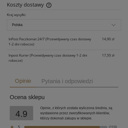
Koszty dostawy
Cena nie zawiera ewentualnych kosztów płatności
Kraj wysyłki:
InPost Paczkomat 24/7
(Przewidywany czas dostawy
14,90 zł
1-2 dni robocze)
Inpost Kurier
(Przewidywany czas dostawy 1-2 dni
17,50 zł
robocze)
Opinie
Pytania i odpowiedzi
Ocena sklepu
Opinie, z których została wyliczona średnia, są
4.9
wystawione przez zweryfikowanych klientów,
którzy dokonali zakupu w sklepie.
5
(110)