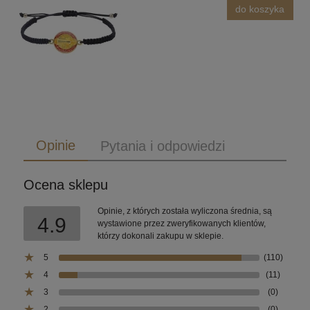
do koszyka
Opinie
Pytania i odpowiedzi
Ocena sklepu
Opinie, z których została wyliczona średnia, są
4.9
wystawione przez zweryfikowanych klientów,
którzy dokonali zakupu w sklepie.
5
(110)
4
(11)
3
(0)
2
(0)