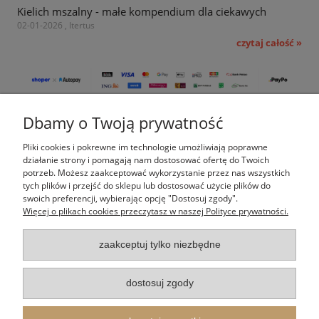
Kielich mszalny - małe kompendium dla ciekawych
02-01-2026 , Itertus
czytaj całość »
Dbamy o Twoją prywatność
Pomoc
Pliki cookies i pokrewne im technologie umożliwiają poprawne
Moje konto
działanie strony i pomagają nam dostosować ofertę do Twoich
potrzeb. Możesz zaakceptować wykorzystanie przez nas wszystkich
tych plików i przejść do sklepu lub dostosować użycie plików do
Płatności i dostawa
swoich preferencji, wybierając opcję "Dostosuj zgody".
Więcej o plikach cookies przeczytasz w naszej Polityce prywatności.
Informacje
zaakceptuj tylko niezbędne
O nas
dostosuj zgody
Indeks kategorii