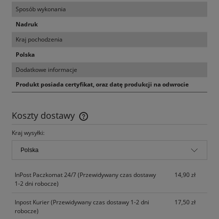
Sposób wykonania
Nadruk
Kraj pochodzenia
Polska
Dodatkowe informacje
Produkt posiada certyfikat, oraz datę produkcji na odwrocie
Koszty dostawy
Cena nie zawiera ewentualnych kosztów płatności
Kraj wysyłki:
InPost Paczkomat 24/7
(Przewidywany czas dostawy
14,90 zł
1-2 dni robocze)
Inpost Kurier
(Przewidywany czas dostawy 1-2 dni
17,50 zł
robocze)