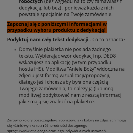
roboczych
(bez względu na to czy zamawiasz z
dedykacją, lub bez) , ponieważ każda z nich
powstaje specjalnie na Twoje zamówienie.
Zapoznaj się z poniższymi informacjami w
przypadku wyboru produktu z dedykacją!
Podyktuj nam cały tekst dedykacji -
Co to oznacza?
Domyślnie plakietka nie posiada żadnego
tekstu. Wybierając wzór dedykacji np. DED8
wskazujesz na aplikację (w tym przypadku
hostia IHS). Modlitwa "Aniele Boży" widoczna na
zdjęciu jest formą wizualizacji/propozycji,
dlatego jeśli chcesz aby była ona częścią
Twojego zamówienia, to należy ją (lub inną
modlitwę) podyktować nam z resztą informacji
jakie mają się znaleźć na plakietce.
Zarówno kolory poszczególnych obrazów, jak i kolory na zdjęciach mogą
się różnić-wynika to z różnorodności dostępnego
sprzętu wyświetlającego oraz jego indywidualnych ustawień.