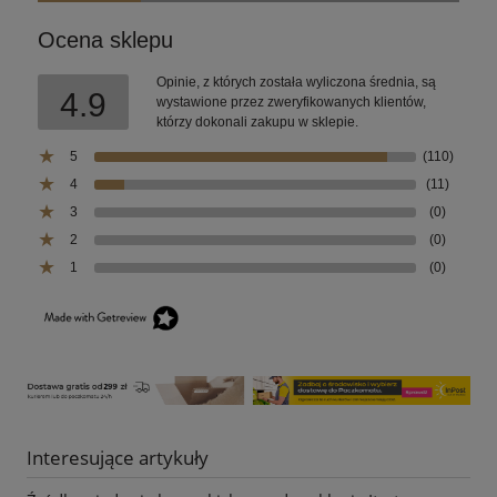
Ocena sklepu
Opinie, z których została wyliczona średnia, są
4.9
wystawione przez zweryfikowanych klientów,
którzy dokonali zakupu w sklepie.
5
(110)
4
(11)
3
(0)
2
(0)
1
(0)
Interesujące artykuły