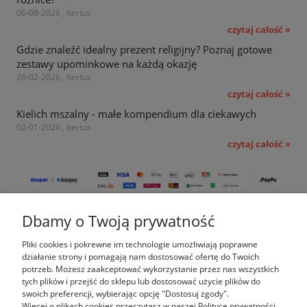
06-08-2026 , Itertus
czytaj całość »
Gdzie znaleźć idealny prezent religijny? Poznaj gotowe
zestawy upominkowe na każdą okazję
26-02-2026 , Itertus
czytaj całość »
Kielich mszalny - małe kompendium dla ciekawych
02-01-2026 , Itertus
czytaj całość »
Dbamy o Twoją prywatność
Pomoc
Pliki cookies i pokrewne im technologie umożliwiają poprawne
Moje konto
działanie strony i pomagają nam dostosować ofertę do Twoich
potrzeb. Możesz zaakceptować wykorzystanie przez nas wszystkich
tych plików i przejść do sklepu lub dostosować użycie plików do
Płatności i dostawa
swoich preferencji, wybierając opcję "Dostosuj zgody".
Więcej o plikach cookies przeczytasz w naszej Polityce prywatności.