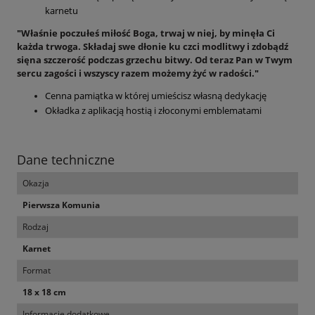
karnetu
"
Właśnie poczułeś miłość Boga, trwaj w niej, by minęła Ci
każda trwoga. Składaj swe dłonie ku czci modlitwy i zdobądź
sięna szczerość podczas grzechu bitwy. Od teraz Pan w Twym
sercu zagości i wszyscy razem możemy żyć w radości.
"
Cenna pamiątka w której umieścisz własną dedykację
Okładka z aplikacją hostią i złoconymi emblematami
Dane techniczne
Okazja
Pierwsza Komunia
Rodzaj
Karnet
Format
18 x 18 cm
Informacje dodatkowe