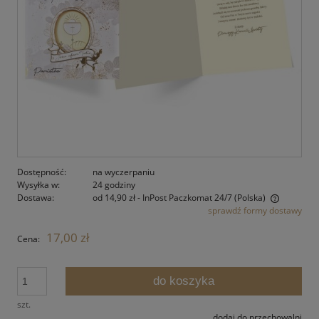
Dostępność:
na wyczerpaniu
Wysyłka w:
24 godziny
Dostawa:
od 14,90 zł
- InPost Paczkomat 24/7
(Polska)
sprawdź formy dostawy
Cena nie zawiera ewentualnych kosztów płatności
17,00 zł
Cena:
do koszyka
szt.
dodaj do przechowalni