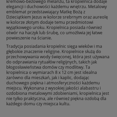
kremowo-beżowego melanżu, ta kropielnica dodaje
elegancji i duchowości każdemu wnętrzu. Metalowy
emblemat przedstawiający Matkę Bożą z
Dzieciątkiem Jezus w kolorze srebrnym oraz aureolę
w kolorze złotym dodaje temu przedmiotowi
wyjątkowego uroku.
Kropielnica posiada również
otwór na haczyk lub śrubę, co umożliwia jej łatwe
powieszenie na ścianie.
Tradycja posiadania kropielnic sięga wieków i ma
głębokie znaczenie religijne. Kropielnice służą do
przechowywania wody święconej, która jest używana
do odprawiania rytuałów religijnych, takich jak
błogosławieństwa domów czy modlitwy. Ta
kropielnica o wymiarach 8 x 12 cm jest idealna
zarówno dla mieszkań, jak i kaplic, dodając
duchowego piękna i atmosferyczności każdemu
miejscu. Wykonana z wysokiej jakości alabastru i
ozdobiona metalowymi zdobieniami, kropielnica jest
nie tylko praktyczna, ale również piękna ozdobą dla
każdego domu czy miejsca kultu.