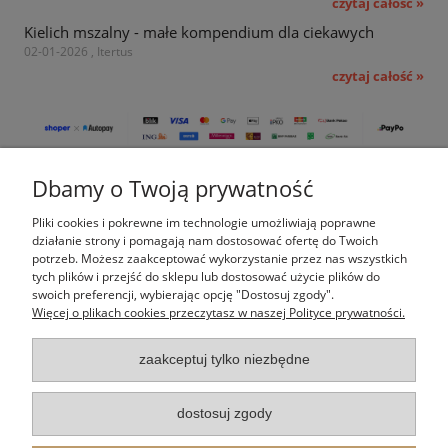
czytaj całość »
Kielich mszalny - małe kompendium dla ciekawych
02-01-2026 , Itertus
czytaj całość »
Dbamy o Twoją prywatność
Pomoc
Pliki cookies i pokrewne im technologie umożliwiają poprawne
Moje konto
działanie strony i pomagają nam dostosować ofertę do Twoich
potrzeb. Możesz zaakceptować wykorzystanie przez nas wszystkich
tych plików i przejść do sklepu lub dostosować użycie plików do
Płatności i dostawa
swoich preferencji, wybierając opcję "Dostosuj zgody".
Więcej o plikach cookies przeczytasz w naszej Polityce prywatności.
Informacje
zaakceptuj tylko niezbędne
O nas
dostosuj zgody
Indeks kategorii