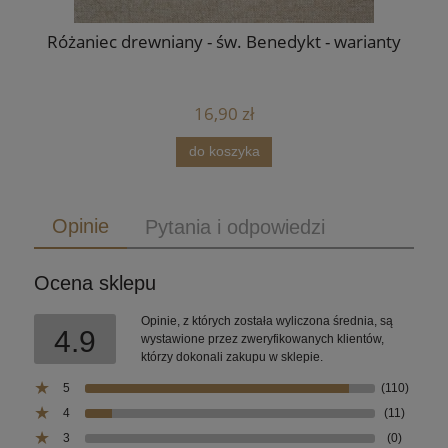
Różaniec drewniany - św. Benedykt - warianty
16,90 zł
do koszyka
Opinie
Pytania i odpowiedzi
Ocena sklepu
Opinie, z których została wyliczona średnia, są
4.9
wystawione przez zweryfikowanych klientów,
którzy dokonali zakupu w sklepie.
5
(110)
4
(11)
3
(0)