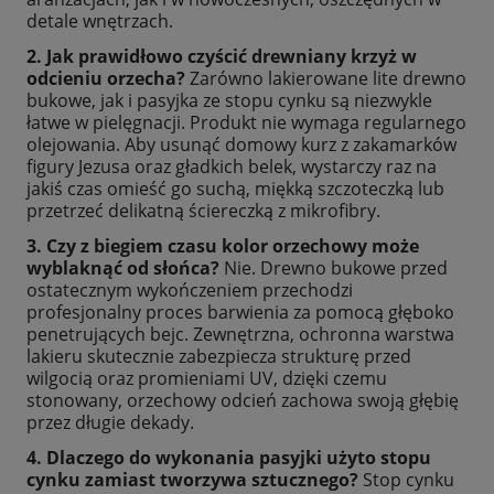
detale wnętrzach.
2. Jak prawidłowo czyścić drewniany krzyż w
odcieniu orzecha?
Zarówno lakierowane lite drewno
bukowe, jak i pasyjka ze stopu cynku są niezwykle
łatwe w pielęgnacji. Produkt nie wymaga regularnego
olejowania. Aby usunąć domowy kurz z zakamarków
figury Jezusa oraz gładkich belek, wystarczy raz na
jakiś czas omieść go suchą, miękką szczoteczką lub
przetrzeć delikatną ściereczką z mikrofibry.
3. Czy z biegiem czasu kolor orzechowy może
wyblaknąć od słońca?
Nie. Drewno bukowe przed
ostatecznym wykończeniem przechodzi
profesjonalny proces barwienia za pomocą głęboko
penetrujących bejc. Zewnętrzna, ochronna warstwa
lakieru skutecznie zabezpiecza strukturę przed
wilgocią oraz promieniami UV, dzięki czemu
stonowany, orzechowy odcień zachowa swoją głębię
przez długie dekady.
4. Dlaczego do wykonania pasyjki użyto stopu
cynku zamiast tworzywa sztucznego?
Stop cynku