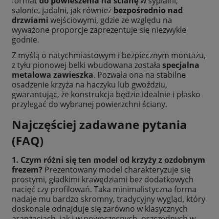
format
do powieszenia na ścianę
w sypialni,
salonie, jadalni, jak również
bezpośrednio nad
drzwiami
wejściowymi, gdzie ze względu na
wyważone proporcje zaprezentuje się niezwykle
godnie.
Z myślą o natychmiastowym i bezpiecznym montażu,
z tyłu pionowej belki wbudowana została
specjalna
metalowa zawieszka
. Pozwala ona na stabilne
osadzenie krzyża na haczyku lub gwoździu,
gwarantując, że konstrukcja będzie idealnie i płasko
przylegać do wybranej powierzchni ściany.
Najczęściej zadawane pytania
(FAQ)
1. Czym różni się ten model od krzyży z ozdobnym
frezem?
Prezentowany model charakteryzuje się
prostymi, gładkimi krawędziami bez dodatkowych
nacięć czy profilowań. Taka minimalistyczna forma
nadaje mu bardzo skromny, tradycyjny wygląd, który
doskonale odnajduje się zarówno w klasycznych
aranżacjach, jak i w nowoczesnych, oszczędnych w