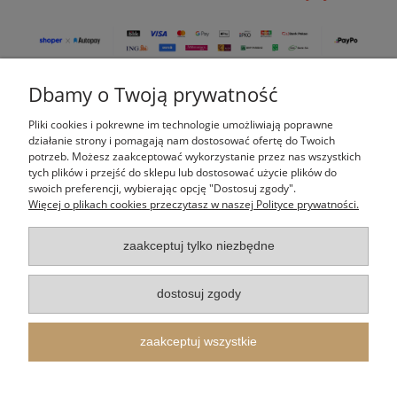
Dbamy o Twoją prywatność
Pomoc
Pliki cookies i pokrewne im technologie umożliwiają poprawne
Moje konto
działanie strony i pomagają nam dostosować ofertę do Twoich
potrzeb. Możesz zaakceptować wykorzystanie przez nas wszystkich
tych plików i przejść do sklepu lub dostosować użycie plików do
Płatności i dostawa
swoich preferencji, wybierając opcję "Dostosuj zgody".
Więcej o plikach cookies przeczytasz w naszej Polityce prywatności.
Informacje
zaakceptuj tylko niezbędne
O nas
dostosuj zgody
Indeks kategorii
zaakceptuj wszystkie
Itertus Piotr Cieślik
| Kalinowa 14, 43-340 Kozy, woj. śląskie | E-mail:
shop@itertus.pl
Tel.:
509924720
| NIP: 9372733548 REGON: 388182836