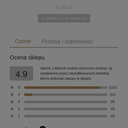
61,44 zł
powiadom o dostępności
Opinie
Pytania i odpowiedzi
Ocena sklepu
Opinie, z których została wyliczona średnia, są
4.9
wystawione przez zweryfikowanych klientów,
którzy dokonali zakupu w sklepie.
5
(110)
4
(11)
3
(0)
2
(0)
1
(0)