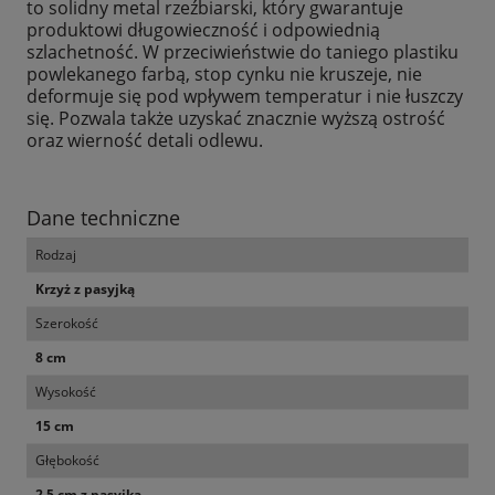
to solidny metal rzeźbiarski, który gwarantuje
produktowi długowieczność i odpowiednią
szlachetność. W przeciwieństwie do taniego plastiku
powlekanego farbą, stop cynku nie kruszeje, nie
deformuje się pod wpływem temperatur i nie łuszczy
się. Pozwala także uzyskać znacznie wyższą ostrość
oraz wierność detali odlewu.
Dane techniczne
Rodzaj
Krzyż z pasyjką
Szerokość
8 cm
Wysokość
15 cm
Głębokość
2,5 cm z pasyjką