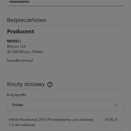
mocowaniu
Bezpieczeństwo
Producent
MORELI
Bliżyce 124
42-320 Bliżyce, Polska
biuro@moreli.pl
Koszty dostawy
Cena nie zawiera ewentualnych kosztów płatności
Kraj wysyłki:
InPost Paczkomat 24/7
(Przewidywany czas dostawy
14,90 zł
1-2 dni robocze)