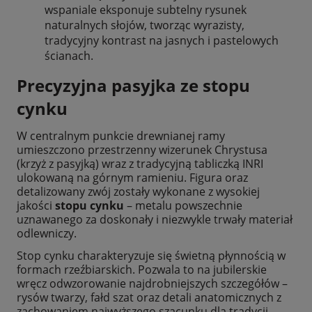
wspaniale eksponuje subtelny rysunek
naturalnych słojów, tworząc wyrazisty,
tradycyjny kontrast na jasnych i pastelowych
ścianach.
Precyzyjna pasyjka ze stopu
cynku
W centralnym punkcie drewnianej ramy
umieszczono przestrzenny wizerunek Chrystusa
(krzyż z pasyjką) wraz z tradycyjną tabliczką INRI
ulokowaną na górnym ramieniu. Figura oraz
detalizowany zwój zostały wykonane z wysokiej
jakości
stopu cynku
– metalu powszechnie
uznawanego za doskonały i niezwykle trwały materiał
odlewniczy.
Stop cynku charakteryzuje się świetną płynnością w
formach rzeźbiarskich. Pozwala to na jubilerskie
wręcz odwzorowanie najdrobniejszych szczegółów –
rysów twarzy, fałd szat oraz detali anatomicznych z
zachowaniem najwyższego szacunku dla tradycji